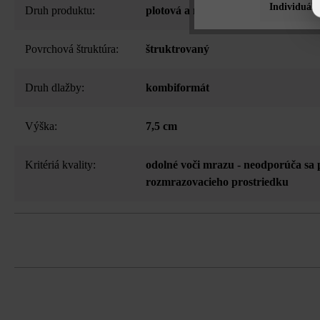
Individuáln
Druh produktu:
plotová a múrová tvárnica
Povrchová štruktúra:
štruktrovaný
Druh dlažby:
kombiformát
Výška:
7,5 cm
Kritériá kvality:
odolné voči mrazu - neodporúča sa 
rozmrazovacieho prostriedku
3-stranné štiepanie, vďaka tomu drsn
Upozornenie pre objednávku: Pri ukla
výšku tvárnic buď bežné metre, alebo