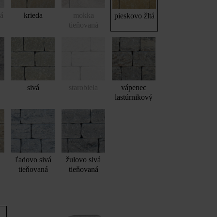
vá
krieda
mokka
pieskovo žltá
tieňovaná
sivá
starobiela
vápenec
lastúrnikový
Gutshof murová tvárnica ŠM24 bosovaná (v 15 cm vysokých radoch)
ľadovo sivá
žulovo sivá
tieňovaná
tieňovaná