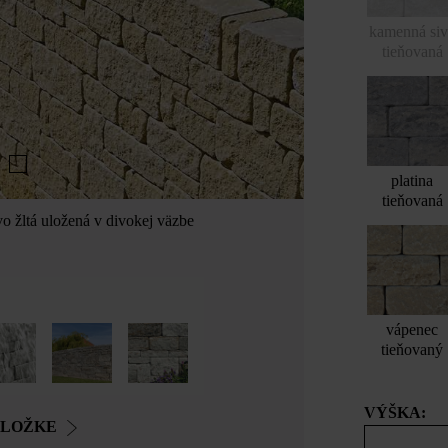
kamenná si
tieňovaná
platina
tieňovaná
 žltá uložená v divokej väzbe
vápenec
tieňovaný
VÝŠKA:
OLOŽKE