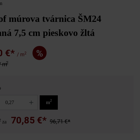
m
of múrova tvárnica ŠM24
ná 7,5 cm pieskovo žltá
0 €*
%
2
/ m
2
/ m
o
2
m
70,85 €*
2
96,71 €*
za