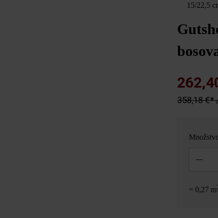
15/22,5 c
Gutsh
bosova
262,4
358,18 €* 
Množstv
Množstvo
= 0,27 m