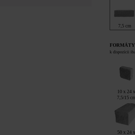
7,5 cm
FORMÁT
k dispozícii i
10 x 24 
7,5/15 c
50 x 24 