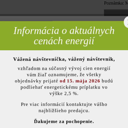
Poznámka: Mn
Informácia o aktuálnych
rebné
Pridať 
cenách energií
Vážená návštevníčka, vážený návštevník,
nky)
Opis produktu
vzhľadom na súčasný vývoj cien energií
vám žiaľ oznamujeme, že všetky
objednávky prijaté
od 15. mája 2026
budú
 skratka pre šírku múra cca 24 cm) ponúka veľa možností využitia: R
podliehať energetickému príplatku vo
ých výšok. Na tejto stránke vám prezentujeme bosovanú verziu – vďaka 
výške 2,5 %.
ami svojím vzhľadom priblíži k prírodnému kameňu. Mimoriadne mode
stavenie
Pri voľnej väzbe predstavuje aj vo forme vysokého záhradného múrika
Pre viac informácií kontaktujte vášho
najbližšieho predajcu.
ránka používa súbory cookie, aby vám ponúkla najlepšiu možnú funkčnosť...
V
Ďakujeme za pochopenie.