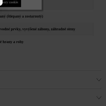
súbory cookie
ovo žltá
aný (štiepaný a zostarnutý)
, vodné prvky
, vyvýšené záhony
, záhradné steny
né hrany a rohy
adaní na riadkovú väzbu uveďte pre každú