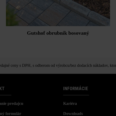
Gutshof obrubník bosovaný
ajné ceny s DPH, s odberom od výrobcu/bez dodacích nákladov, ktor
KT
INFORMÁCIE
nie predajcu
Kariéra
ný formulár
Downloads