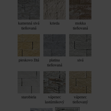
kamenná sivá
krieda
mokka
tieňovaná
tieňovaná
pieskovo žltá
platina
sivá
tieňovaná
starobiela
vápenec
vápenec
lastúrnikový
tieňovaný