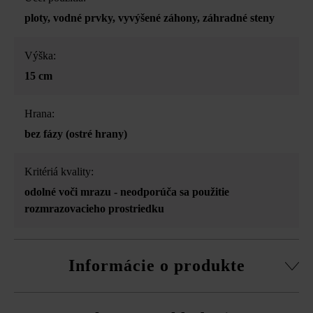
ploty
, vodné prvky
, vyvýšené záhony
, záhradné steny
Výška:
15 cm
Hrana:
bez fázy (ostré hrany)
Kritériá kvality:
odolné voči mrazu - neodporúča sa použitie
rozmrazovacieho prostriedku
Informácie o produkte
3-stranné štiepanie, vďaka tomu drsný lámaný vzhľad