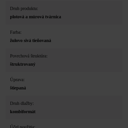
Druh produktu:
plotová a múrová tvárnica
Farba:
žulovo sivá tieňovaná
Povrchová štruktúra:
štruktrovaný
Úprava:
štiepaná
Druh dlažby:
kombiformát
Účel použitia: