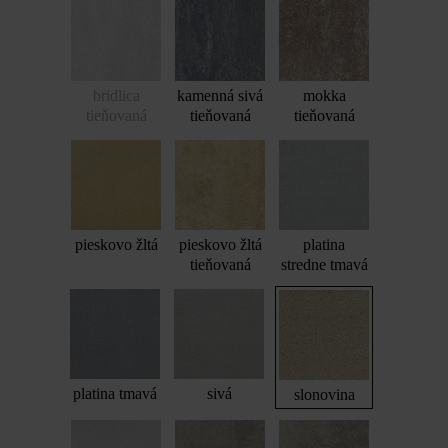
bridlica
kamenná sivá
mokka
tieňovaná
tieňovaná
tieňovaná
pieskovo žltá
pieskovo žltá
platina
tieňovaná
stredne tmavá
platina tmavá
sivá
slonovina