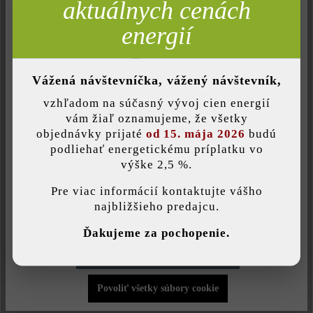
50 x 38 x 5,5
aktuálnych cenách
cm
Neaktívne
Komfort (funkčnosť stránky)
energií
Neaktívne
Komfort (Google Mapy)
Krycia platňa D50 s okapovým
Vážená návštevníčka, vážený návštevník,
nosom 50x28x5,5 cm
vzhľadom na súčasný vývoj cien energií
Uložiť individuálne nastavenie
vám žiaľ oznamujeme, že všetky
slonovinová
objednávky prijaté
od 15. mája 2026
budú
podliehať energetickému príplatku vo
výške 2,5 %.
Táto webová stránka používa súbory cookie, aby vám ponúkla
9,60 €*
%
/ ks
najlepšiu možnú funkčnosť...
Viac informácií
.
Pre viac informácií kontaktujte vášho
12,55 €* / ks
najbližšieho predajcu.
Individuálne nastavenia
Ďakujeme za pochopenie.
Množstvo
Povoliť iba funkčné súbory cookie
Množstvo
ks
Povoliť všetky súbory cookie