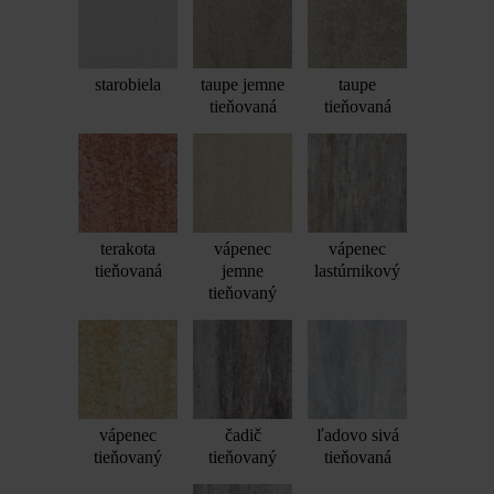
starobiela
taupe jemne
taupe
tieňovaná
tieňovaná
terakota
vápenec
vápenec
tieňovaná
jemne
lastúrnikový
tieňovaný
vápenec
čadič
ľadovo sivá
tieňovaný
tieňovaný
tieňovaná