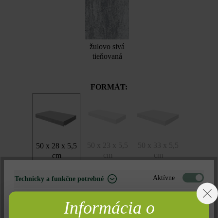
žulovo sivá
tieňovaná
FORMÁT:
50 x 23 x 5,5
50 x 33 x 5,5
50 x 28 x 5,5
cm
cm
cm
Aktívne
Technicky a funkčne potrebné
Neaktívne
Marketing
Informácia o
Neaktívne
Analýza