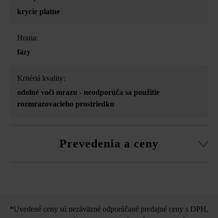
krycie platne
Hrana:
fázy
Kritériá kvality:
odolné voči mrazu - neodporúča sa použitie
rozmrazovacieho prostriedku
Prevedenia a ceny
Krycia platňa D50 s okapovým
nosom
*Uvedené ceny sú nezáväzné odporúčané predajné ceny s DPH,