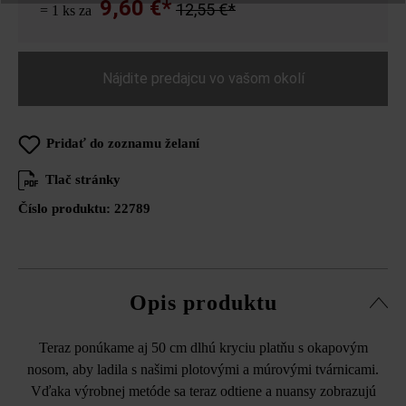
9,60 €*
12,55 €*
= 1 ks za
Nájdite predajcu vo vašom okolí
Pridať do zoznamu želaní
Tlač stránky
Číslo produktu:
22789
Opis produktu
Teraz ponúkame aj 50 cm dlhú kryciu platňu s okapovým
nosom, aby ladila s našimi plotovými a múrovými tvárnicami.
Vďaka výrobnej metóde sa teraz odtiene a nuansy zobrazujú