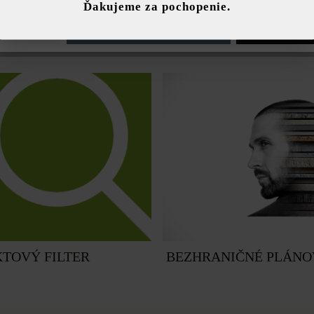
Ďakujeme za pochopenie.
e nastavenia
Povoliť iba funkčné súbory cookie
Povoliť všetky 
Y
BETÓNOVÉ OBJEKTY
TOVÝ FILTER
BEZHRANIČNÉ PLÁNO