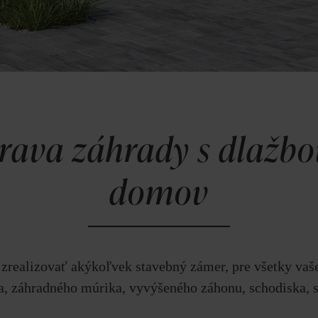
rava záhrady s dlažb
domov
 zrealizovať akýkoľvek stavebný zámer, pre všetky vaše
a, záhradného múrika, vyvýšeného záhonu, schodiska, 