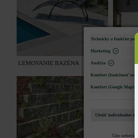
Technicky a funkčne pot
Marketing
LEMOVANIE BAZÉNA
VSTUPN
Analýza
Komfort (funkčnosť strá
Komfort (Google Mapy)
Uložiť individuálne na
Táto webová st