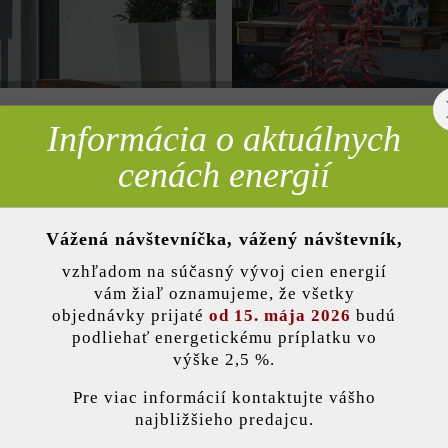
Informácia o aktuálnych
rebné
cenách energií
Á ZÓNA
STUPNICE & SCHODY
Vážená návštevníčka, vážený návštevník,
nky)
vzhľadom na súčasný vývoj cien energií
vám žiaľ oznamujeme, že všetky
objednávky prijaté
od 15. mája 2026
budú
podliehať energetickému príplatku vo
výške 2,5 %.
stavenie
Pre viac informácií kontaktujte vášho
najbližšieho predajcu.
ránka používa súbory cookie, aby vám ponúkla najlepšiu možnú funkčnosť...
V