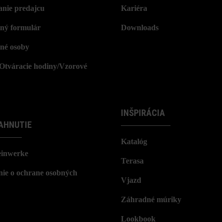
nie predajcu
Kariéra
ný formulár
Downloads
né osoby
/Otváracie hodiny/Vzorové
INŠPIRÁCIA
AHNUTIE
Katalóg
einwerke
Terasa
nie o ochrane osobných
Vjazd
Záhradné múriky
Lookbook