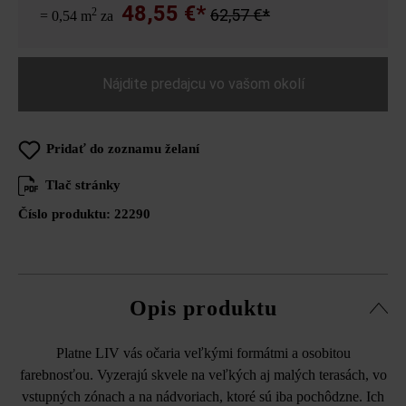
48,55 €*
2
62,57 €*
= 0,54 m
za
Nájdite predajcu vo vašom okolí
Pridať do zoznamu želaní
Tlač stránky
Číslo produktu:
22290
Opis produktu
Platne LIV vás očaria veľkými formátmi a osobitou
farebnosťou. Vyzerajú skvele na veľkých aj malých terasách, vo
vstupných zónach a na nádvoriach, ktoré sú iba pochôdzne. Ich