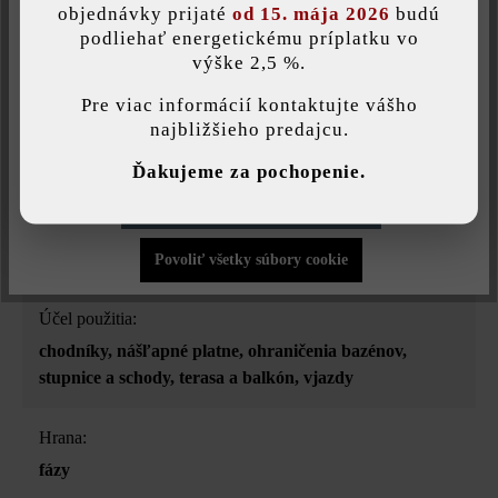
objednávky prijaté
od 15. mája 2026
budú
podliehať energetickému príplatku vo
Zaťažiteľnosť:
výške 2,5 %.
Táto webová stránka používa súbory cookie, aby vám ponúkla
iba pochôdzna
najlepšiu možnú funkčnosť...
Viac informácií
.
Pre viac informácií kontaktujte vášho
najbližšieho predajcu.
Úprava:
Individuálne nastavenia
jemne pieskované a leštené diamantmi
Ďakujeme za pochopenie.
Povoliť iba funkčné súbory cookie
Druh dlažby:
jednotný formát
Povoliť všetky súbory cookie
Účel použitia:
chodníky
, nášľapné platne
, ohraničenia bazénov
,
stupnice a schody
, terasa a balkón
, vjazdy
Hrana:
fázy