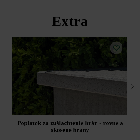
Dodržujte prosím pokyny na inštaláciu a technické listy
produktov v rámci sekcie Stavebné tipy/služby.
Extra
Poplatok za zušlachtenie hrán - rovné a
skosené hrany