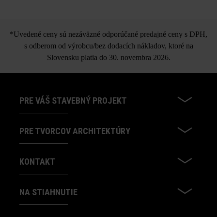
*Uvedené ceny sú nezáväzné odporúčané predajné ceny s DPH,
s odberom od výrobcu/bez dodacích nákladov, ktoré na
Slovensku platia do 30. novembra 2026.
PRE VÁŠ STAVEBNÝ PROJEKT
PRE TVORCOV ARCHITEKTÚRY
KONTAKT
NA STIAHNUTIE