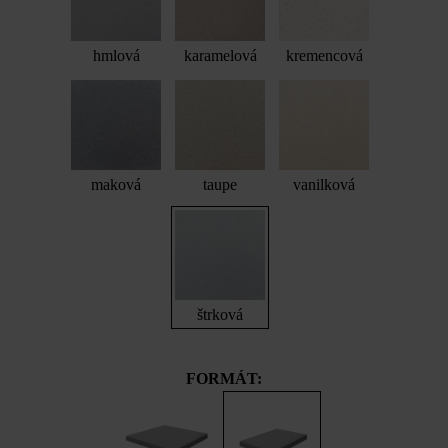
hmlová
karamelová
kremencová
maková
taupe
vanilková
štrková
FORMÁT: