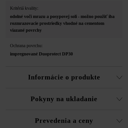
Kritériá kvality:
odolné voči mrazu a posypovej soli - možno použiť iba
rozmrazovacie prostriedky vhodné na cementom
viazané povrchy
Ochrana povrchu:
impregnované Duoprotect DP30
Informácie o produkte
možnosť samostatnej dodávky všetkých formátov
Pokyny na ukladanie
z vysokoodolného betónu
Vysokoodolný betón je živý prírodný produkt. Malé
Platne musíte bezpodmienečne ukladať vždy zmiešane
vzduchové póry sa nedajú vylúčiť a patria rovnako ako
Prevedenia a ceny
z viacerých paliet a radov, aby ste získali prirodzenú,
tieňovania farieb, fľakaté vzory atď. k prirodzeným
rovnomernú hru farieb a vyhli sa farebným koncentráciám.