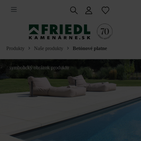
 na hlavný obsah
Produkty
Naše produkty
Betónové platne
symbolický obrázok produktu