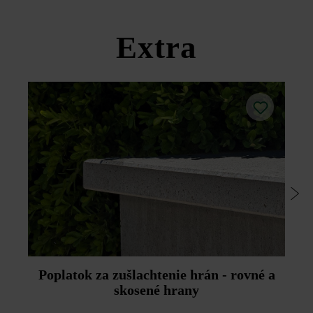
Dodržujte prosím pokyny na inštaláciu a technické listy
produktov v rámci sekcie Stavebné tipy/služby.
Extra
Poplatok za zušlachtenie hrán - rovné a
skosené hrany