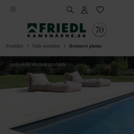
 na hlavný obsah
Produkty
Naše produkty
Betónové platne
symbolický obrázok produktu