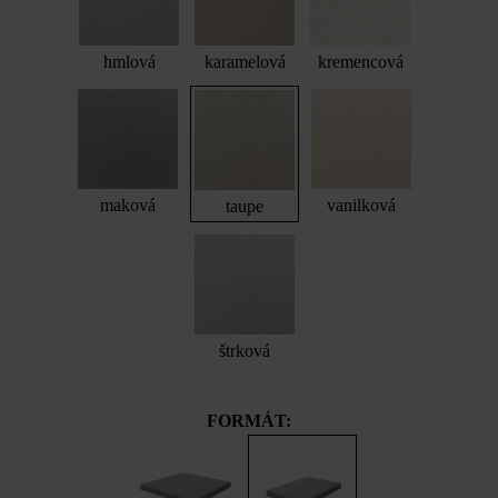
hmlová
karamelová
kremencová
maková
vanilková
taupe
štrková
FORMÁT: