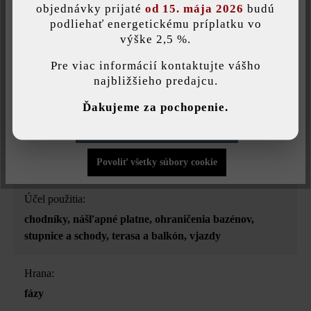
objednávky prijaté
od 15. mája 2026
budú
podliehať energetickému príplatku vo
Zaťažiteľnosť:
výške 2,5 %.
Táto webová stránka používa súbory cookie, aby vám ponúkla
iba pochôdzna
najlepšiu možnú funkčnosť...
Viac informácií
.
Pre viac informácií kontaktujte vášho
najbližšieho predajcu.
Úprava:
Individuálne nastavenia
jemne pieskované a leštené diamantmi
Ďakujeme za pochopenie.
Povoliť iba funkčné súbory cookie
Druh dlažby:
jednotný formát
Povoliť všetky súbory cookie
Účel použitia:
chodníky
, nášľapné platne
, ohraničenia bazénov
,
stupnice a schody
, terasa a balkón
, vjazdy
Hrana:
fázy