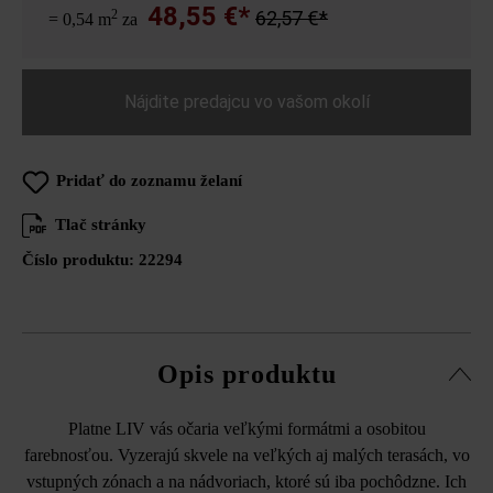
48,55 €*
2
62,57 €*
= 0,54 m
za
Nájdite predajcu vo vašom okolí
Pridať do zoznamu želaní
Tlač stránky
Číslo produktu:
22294
Opis produktu
Platne LIV vás očaria veľkými formátmi a osobitou
farebnosťou. Vyzerajú skvele na veľkých aj malých terasách, vo
vstupných zónach a na nádvoriach, ktoré sú iba pochôdzne. Ich