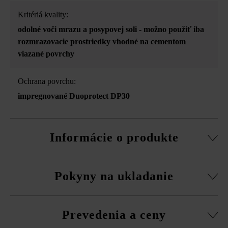
Kritériá kvality:
odolné voči mrazu a posypovej soli - možno použiť iba
rozmrazovacie prostriedky vhodné na cementom
viazané povrchy
Ochrana povrchu:
impregnované Duoprotect DP30
Informácie o produkte
možnosť samostatnej dodávky všetkých formátov
Pokyny na ukladanie
z vysokoodolného betónu
Vysokoodolný betón je živý prírodný produkt. Malé
Platne musíte bezpodmienečne ukladať vždy zmiešane
vzduchové póry sa nedajú vylúčiť a patria rovnako ako
Prevedenia a ceny
z viacerých paliet a radov, aby ste získali prirodzenú,
tieňovania farieb, fľakaté vzory atď. k prirodzeným
rovnomernú hru farieb a vyhli sa farebným koncentráciám.