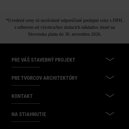
*Uvedené ceny sú nezáväzné odporúčané predajné ceny s DPH,
s odberom od výrobcu/bez dodacích nákladov, ktoré na
Slovensku platia do 30. novembra 2026.
PRE VÁŠ STAVEBNÝ PROJEKT
PRE TVORCOV ARCHITEKTÚRY
KONTAKT
NA STIAHNUTIE