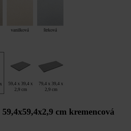
vanilková
štrková
9,4 x 2,9 cm, taupe; LIV29 79,4 x 39,4 x 2,9 cm, kremencová ako lem
Momento múrová tvárnica 60 x 19 x15 cm, krieda
59,4 x 39,4 x
79,4 x 39,4 x
 x
2,9 cm
2,9 cm
 59,4x59,4x2,9 cm kremencová