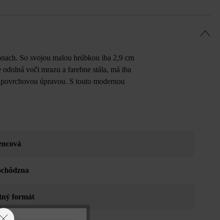
zónach. So svojou malou hrúbkou iba 2,9 cm
 odolná voči mrazu a farebne stála, má iba
u povrchovou úpravou. S touto modernou
encová
ochôdzna
tný formát