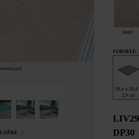
taupe
FORMÁT:
 kremencová
LIV29 79,4 x 3
59,4 x 59,4
2,9 cm
LIV29
DP30
OLOŽKE