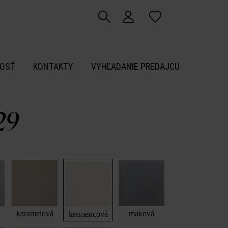
OSŤ
KONTAKTY
VYHĽADANIE PREDAJCU
29
karamelová
maková
kremencová