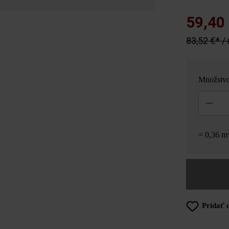
59,40
83,52 €* /
Množstv
Množstvo
= 0,36 m
Pridať 