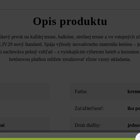
Opis produktu
tavý prvok na každej terase, balkóne, strešnej terase a vo vstupných 
LIV29 nový štandard. Spája výhody inovatívneho materiálu betónu – je
i zachováva pekný vzhľad – s vynikajúcim výberom farieb a luxusno
betónovou platňou môžete zrealizovať rôzne vzory ukladania.
Farba:
krem
Zaťažiteľnosť:
iba p
mi
Druh dlažby:
jedno