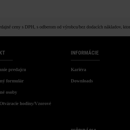
ajné ceny s DPH, s odberom od výrobcu/bez dodacích nákladov, ktor
KT
INFORMÁCIE
nie predajcu
Kariéra
ný formulár
Downloads
né osoby
/Otváracie hodiny/Vzorové