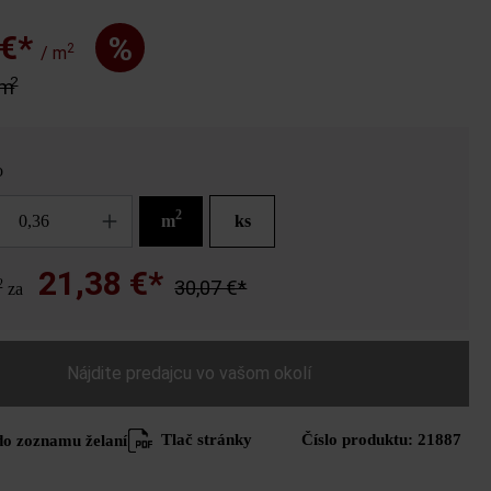
 €*
%
2
/ m
2
 m
o
2
m
ks
21,38 €*
2
30,07 €*
za
Nájdite predajcu vo vašom okolí
Tlač stránky
Číslo produktu:
21887
do zoznamu želaní