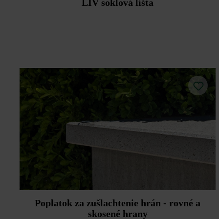
LIV soklová lišta
Poplatok za zušlachtenie hrán - rovné a
skosené hrany