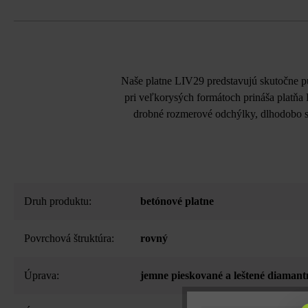
Naše platne LIV29 predstavujú skutočne pú
pri veľkorysých formátoch prináša platňa 
drobné rozmerové odchýlky, dlhodobo s
Druh produktu:
betónové platne
Povrchová štruktúra:
rovný
Úprava:
jemne pieskované a leštené diamant