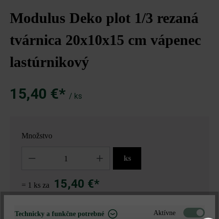
Modulus Deko plot 1/3 rezaná
tvárnica 20x10x15 cm vápenec
lastúrnikový
15,40 €*
/ ks
Množstvo
Množstvo
ks
15,40 €*
= 1 ks za
Aktívne
Technicky a funkčne potrebné