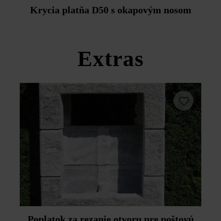
Duoprotect DP30 (paralelná dodávka je možná za
Krycia platňa D50 s okapovým nosom
príplatok).
Dodržujte prosím pokyny na inštaláciu a technické listy
produktov v rámci sekcie Stavebné tipy/služby.
Extras
Poplatok za rezanie otvoru pre poštovú