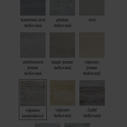
kamenná sivá
platina
sivá
tieňovaná
tieňovaná
striebrosivá
taupe jemne
vápenec
jemne
tieňovaná
jemne
tieňovaná
tieňovaný
vápenec
čadič
vápenec
tieňovaný
tieňovaný
lastúrnikový