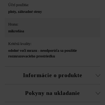
Účel použitia:
ploty
, záhradné steny
Hrana:
mikrofása
Kritériá kvality:
odolné voči mrazu - neodporúča sa použitie
rozmrazovacieho prostriedku
Informácie o produkte
Stavebný systém z normálnej tvárnice, rezané pasové
Pokyny na ukladanie
kamene, súpravy rohových kociek a vrchná doska.
obvodová fazeta pri normálnej tvárnici
Na eliminovanie škôd spôsobených mrazom musíte