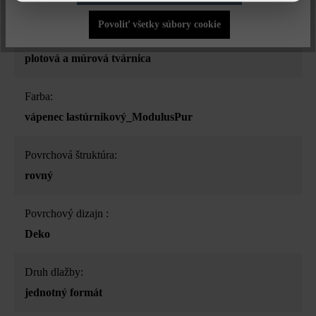
Povoliť všetky súbory cookie
Druh produktu:
plotová a múrová tvárnica
Farba:
vápenec lastúrnikový_ModulusPur
Povrchová štruktúra:
rovný
Povrchový dizajn :
Deko
Druh dlažby:
jednotný formát