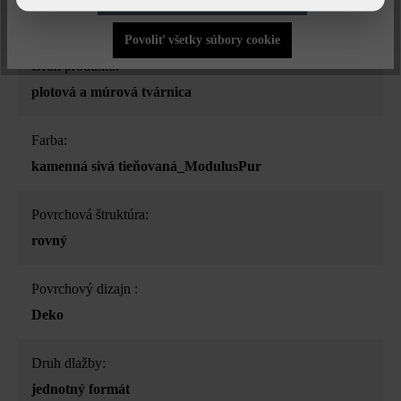
Povoliť všetky súbory cookie
Druh produktu:
plotová a múrová tvárnica
Farba:
kamenná sivá tieňovaná_ModulusPur
Povrchová štruktúra:
rovný
Povrchový dizajn :
Deko
Druh dlažby:
jednotný formát