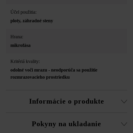
Účel použitia:
ploty
, záhradné steny
Hrana:
mikrofása
Kritériá kvality:
odolné voči mrazu - neodporúča sa použitie
rozmrazovacieho prostriedku
Informácie o produkte
Stavebný systém z normálnej tvárnice, rezané pasové
Pokyny na ukladanie
kamene, súpravy rohových kociek a vrchná doska.