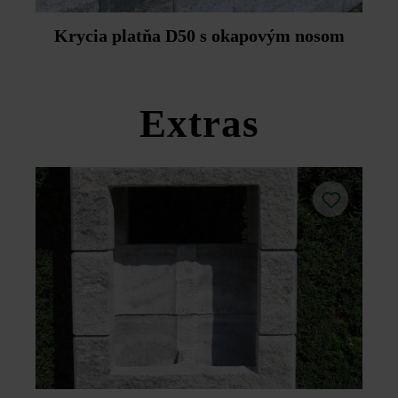
Steinwerke dodatočnú impregnáciu pomocou prípravku
Duoprotect DP30 (paralelná dodávka je možná za
Krycia platňa D50 s okapovým nosom
príplatok).
Dodržujte prosím pokyny na inštaláciu a technické listy
produktov v rámci sekcie Stavebné tipy/služby.
Extras