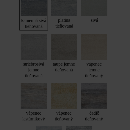
platina
sivá
kamenná sivá
tieňovaná
tieňovaná
striebrosivá
taupe jemne
vápenec
jemne
tieňovaná
jemne
tieňovaná
tieňovaný
vápenec
vápenec
čadič
lastúrnikový
tieňovaný
tieňovaný