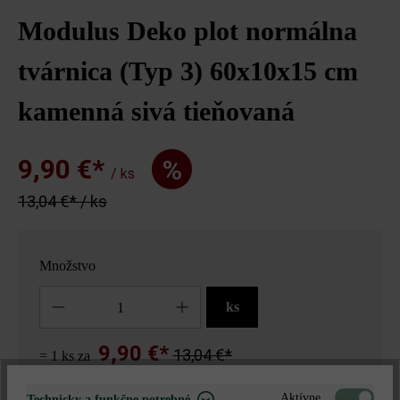
Modulus Deko plot normálna
tvárnica (Typ 3) 60x10x15 cm
kamenná sivá tieňovaná
9,90 €*
%
/ ks
13,04 €* / ks
Množstvo
Množstvo
ks
9,90 €*
13,04 €*
= 1 ks za
Aktívne
Technicky a funkčne potrebné