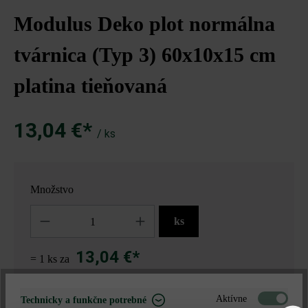
Modulus Deko plot normálna
tvárnica (Typ 3) 60x10x15 cm
platina tieňovaná
13,04 €*
/ ks
Množstvo
Množstvo
ks
13,04 €*
= 1 ks za
Aktívne
Technicky a funkčne potrebné