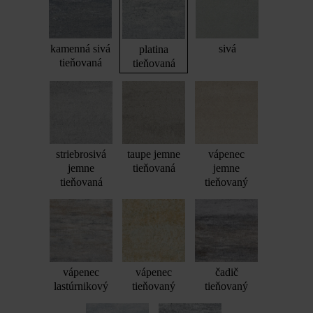
kamenná sivá
sivá
platina
tieňovaná
tieňovaná
striebrosivá
taupe jemne
vápenec
jemne
tieňovaná
jemne
tieňovaná
tieňovaný
vápenec
vápenec
čadič
lastúrnikový
tieňovaný
tieňovaný