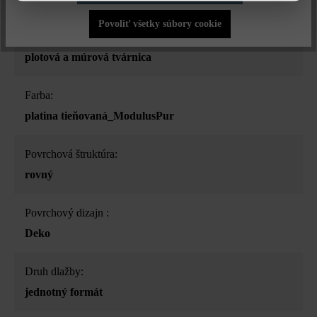
Povoliť všetky súbory cookie
Druh produktu:
plotová a múrová tvárnica
Farba:
platina tieňovaná_ModulusPur
Povrchová štruktúra:
rovný
Povrchový dizajn :
Deko
Druh dlažby:
jednotný formát