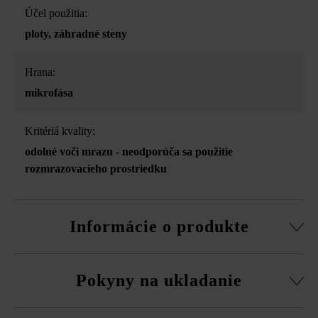
Účel použitia:
ploty
, záhradné steny
Hrana:
mikrofása
Kritériá kvality:
odolné voči mrazu - neodporúča sa použitie
rozmrazovacieho prostriedku
Informácie o produkte
Stavebný systém z normálnej tvárnice, rezané pasové
Pokyny na ukladanie
kamene, súpravy rohových kociek a vrchná doska.
obvodová fazeta pri normálnej tvárnici
Na eliminovanie škôd spôsobených mrazom musíte