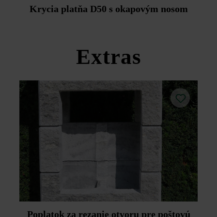
Duoprotect DP30 (paralelná dodávka je možná za
Krycia platňa D50 s okapovým nosom
príplatok).
Dodržujte prosím pokyny na inštaláciu a technické listy
produktov v rámci sekcie Stavebné tipy/služby.
Extras
Poplatok za rezanie otvoru pre poštovú