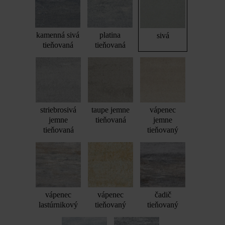
kamenná sivá
platina
sivá
tieňovaná
tieňovaná
striebrosivá
taupe jemne
vápenec
jemne
tieňovaná
jemne
tieňovaná
tieňovaný
vápenec
vápenec
čadič
lastúrnikový
tieňovaný
tieňovaný