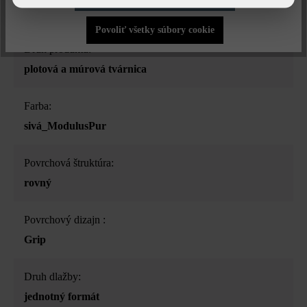
Povoliť všetky súbory cookie
Druh produktu:
plotová a múrová tvárnica
Farba:
sivá_ModulusPur
Povrchová štruktúra:
rovný
Povrchový dizajn :
Grip
Druh dlažby:
jednotný formát