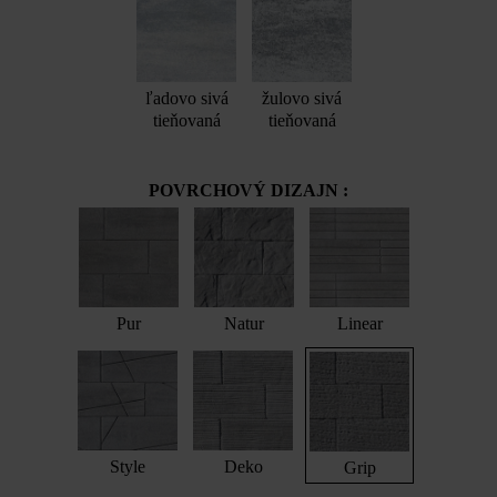
ľadovo sivá
žulovo sivá
tieňovaná
tieňovaná
POVRCHOVÝ DIZAJN :
Pur
Natur
Linear
Style
Deko
Grip