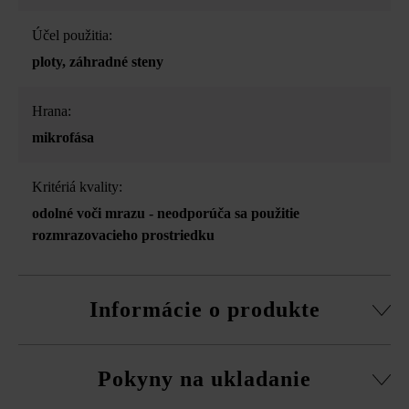
Účel použitia:
ploty
, záhradné steny
Hrana:
mikrofása
Kritériá kvality:
odolné voči mrazu - neodporúča sa použitie
rozmrazovacieho prostriedku
Informácie o produkte
Stavebný systém z normálnej tvárnice, rezané pasové
Pokyny na ukladanie
kamene, súpravy rohových kociek a vrchná doska.
obvodová fazeta pri normálnej tvárnici