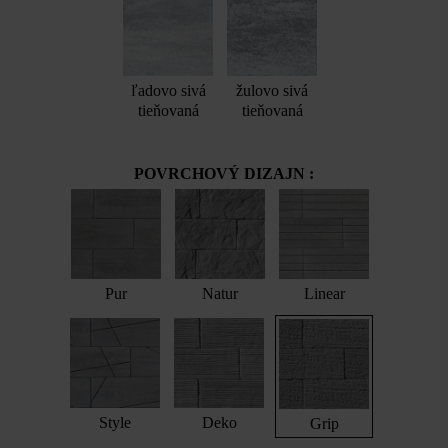
ľadovo sivá
žulovo sivá
tieňovaná
tieňovaná
POVRCHOVÝ DIZAJN :
Pur
Natur
Linear
Style
Deko
Grip