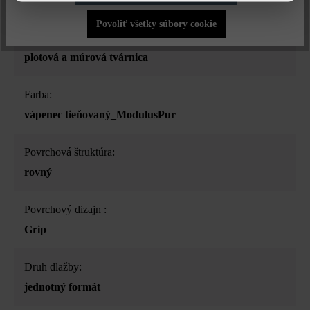
Povoliť všetky súbory cookie
Druh produktu:
plotová a múrová tvárnica
Farba:
vápenec tieňovaný_ModulusPur
Povrchová štruktúra:
rovný
Povrchový dizajn :
Grip
Druh dlažby:
jednotný formát