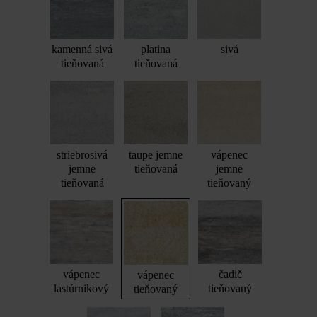
kamenná sivá
platina
sivá
tieňovaná
tieňovaná
striebrosivá
taupe jemne
vápenec
jemne
tieňovaná
jemne
tieňovaná
tieňovaný
vápenec
čadič
vápenec
lastúrnikový
tieňovaný
tieňovaný