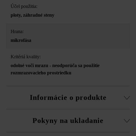
Účel použitia:
ploty
, záhradné steny
Hrana:
mikrofása
Kritériá kvality:
odolné voči mrazu - neodporúča sa použitie
rozmrazovacieho prostriedku
Informácie o produkte
Stavebný systém z normálnej tvárnice, rezané pasové
Pokyny na ukladanie
kamene, súpravy rohových kociek a vrchná doska.
obvodová fazeta pri normálnej tvárnici
Na eliminovanie škôd spôsobených mrazom musíte