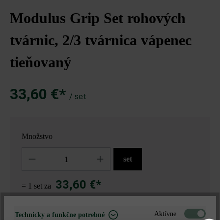
Modulus Grip Set rohových
tvárnic, 2/3 tvárnica vápenec
tieňovaný
33,60 €*
/ set
Množstvo
Množstvo
set
33,60 €*
= 1 set za
Aktívne
Technicky a funkčne potrebné