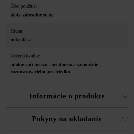
Účel použitia:
ploty
, záhradné steny
Hrana:
mikrofása
Kritériá kvality:
odolné voči mrazu - neodporúča sa použitie
rozmrazovacieho prostriedku
Informácie o produkte
Stavebný systém z normálnej tvárnice, rezané pasové
Pokyny na ukladanie
kamene, súpravy rohových kociek a vrchná doska.
obvodová fazeta pri normálnej tvárnici
Na eliminovanie škôd spôsobených mrazom musíte