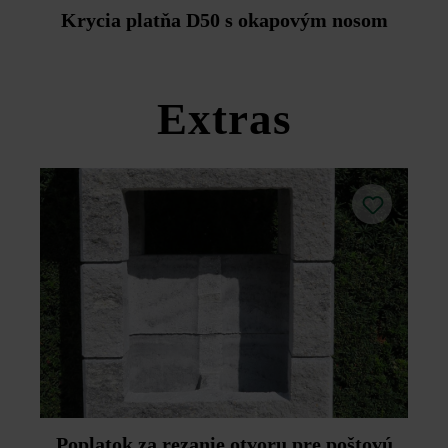
Duoprotect DP30 (paralelná dodávka je možná za
Krycia platňa D50 s okapovým nosom
príplatok).
Dodržujte prosím pokyny na inštaláciu a technické listy
produktov v rámci sekcie Stavebné tipy/služby.
Extras
Poplatok za rezanie otvoru pre poštovú