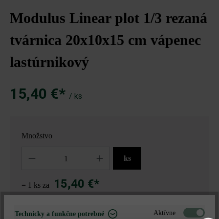
Modulus Linear plot 1/3 rezaná
tvárnica 20x10x15 cm vápenec
lastúrnikový
15,40 €*
/ ks
Množstvo
Množstvo
ks
15,40 €*
= 1 ks za
Aktívne
Technicky a funkčne potrebné