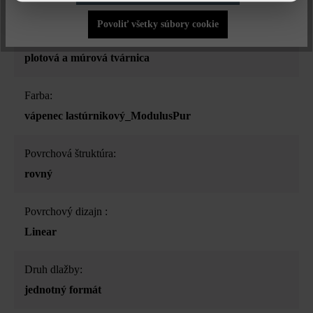
Povoliť všetky súbory cookie
Druh produktu:
plotová a múrová tvárnica
Farba:
vápenec lastúrnikový_ModulusPur
Povrchová štruktúra:
rovný
Povrchový dizajn :
Linear
Druh dlažby:
jednotný formát