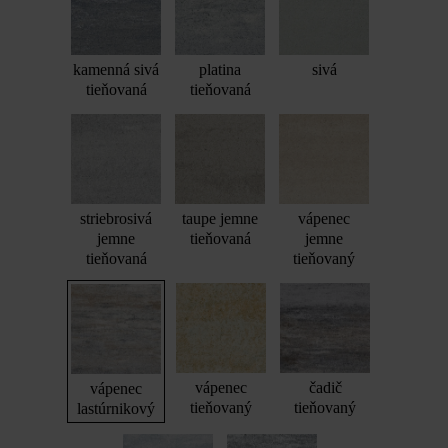
kamenná sivá
platina
sivá
tieňovaná
tieňovaná
striebrosivá
taupe jemne
vápenec
jemne
tieňovaná
jemne
tieňovaná
tieňovaný
vápenec
čadič
vápenec
tieňovaný
tieňovaný
lastúrnikový