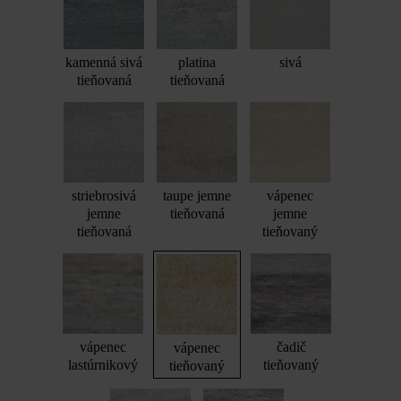
kamenná sivá
platina
sivá
tieňovaná
tieňovaná
striebrosivá
taupe jemne
vápenec
jemne
tieňovaná
jemne
tieňovaná
tieňovaný
vápenec
čadič
vápenec
lastúrnikový
tieňovaný
tieňovaný