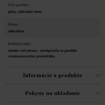
Účel použitia:
ploty
, záhradné steny
Hrana:
mikrofása
Kritériá kvality:
odolné voči mrazu - neodporúča sa použitie
rozmrazovacieho prostriedku
Informácie o produkte
Stavebný systém z normálnej tvárnice, rezané pasové
Pokyny na ukladanie
kamene, súpravy rohových kociek a vrchná doska.
obvodová fazeta pri normálnej tvárnici
Na eliminovanie škôd spôsobených mrazom musíte