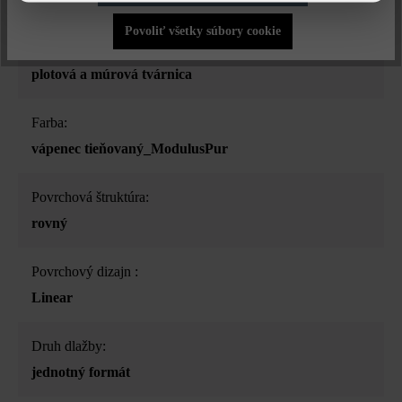
Povoliť všetky súbory cookie
Druh produktu:
plotová a múrová tvárnica
Farba:
vápenec tieňovaný_ModulusPur
Povrchová štruktúra:
rovný
Povrchový dizajn :
Linear
Druh dlažby:
jednotný formát