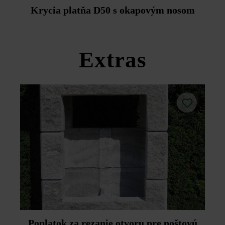
Duoprotect DP30 (paralelná dodávka je možná za
Krycia platňa D50 s okapovým nosom
príplatok).
Dodržujte prosím pokyny na inštaláciu a technické listy
produktov v rámci sekcie Stavebné tipy/služby.
Extras
Poplatok za rezanie otvoru pre poštovú