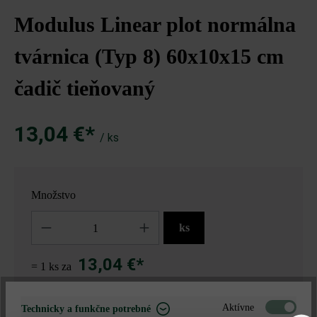
Modulus Linear plot normálna
tvárnica (Typ 8) 60x10x15 cm
čadič tieňovaný
13,04 €*
/ ks
Množstvo
Množstvo
ks
13,04 €*
= 1 ks za
Aktívne
Technicky a funkčne potrebné