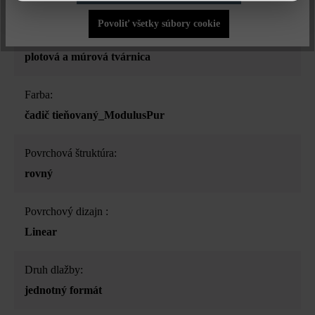
Povoliť všetky súbory cookie
Druh produktu:
plotová a múrová tvárnica
Farba:
čadič tieňovaný_ModulusPur
Povrchová štruktúra:
rovný
Povrchový dizajn :
Linear
Druh dlažby:
jednotný formát