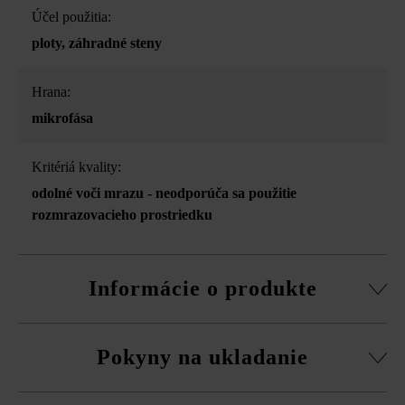
Účel použitia:
ploty
, záhradné steny
Hrana:
mikrofása
Kritériá kvality:
odolné voči mrazu - neodporúča sa použitie
rozmrazovacieho prostriedku
Informácie o produkte
Stavebný systém z normálnej tvárnice, rezané pasové
Pokyny na ukladanie
kamene, súpravy rohových kociek a vrchná doska.
obvodová fazeta pri normálnej tvárnici
Na eliminovanie škôd spôsobených mrazom musíte