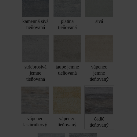
kamenná sivá
platina
sivá
tieňovaná
tieňovaná
striebrosivá
taupe jemne
vápenec
jemne
tieňovaná
jemne
tieňovaná
tieňovaný
vápenec
vápenec
čadič
lastúrnikový
tieňovaný
tieňovaný