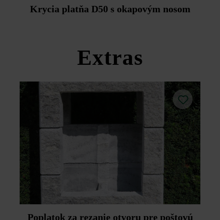
Duoprotect DP30 (paralelná dodávka je možná za
Krycia platňa D50 s okapovým nosom
príplatok).
Dodržujte prosím pokyny na inštaláciu a technické listy
produktov v rámci sekcie Stavebné tipy/služby.
Extras
Poplatok za rezanie otvoru pre poštovú