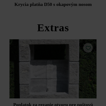
Duoprotect DP30 (paralelná dodávka je možná za
Krycia platňa D50 s okapovým nosom
príplatok).
Dodržujte prosím pokyny na inštaláciu a technické listy
produktov v rámci sekcie Stavebné tipy/služby.
Extras
Poplatok za rezanie otvoru pre poštovú