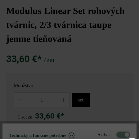
Modulus Linear Set rohových
tvárnic, 2/3 tvárnica taupe
jemne tieňovaná
33,60 €*
/ set
Množstvo
Množstvo
set
33,60 €*
= 1 set za
Aktívne
Technicky a funkčne potrebné