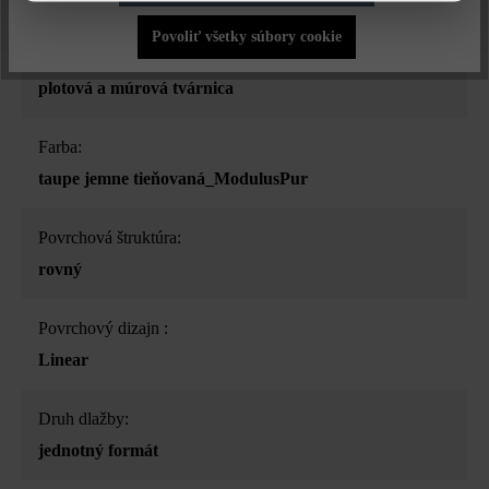
Povoliť všetky súbory cookie
Druh produktu:
plotová a múrová tvárnica
Farba:
taupe jemne tieňovaná_ModulusPur
Povrchová štruktúra:
rovný
Povrchový dizajn :
Linear
Druh dlažby:
jednotný formát