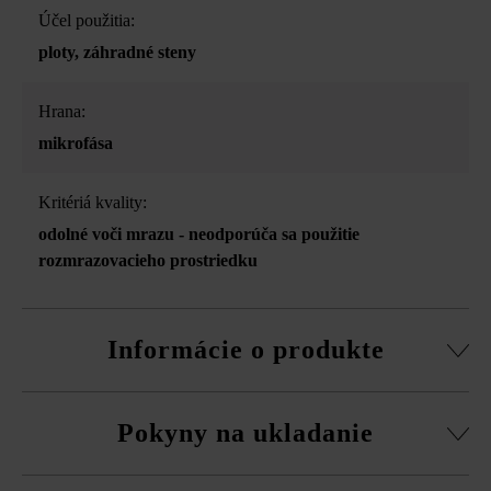
Účel použitia:
ploty
, záhradné steny
Hrana:
mikrofása
Kritériá kvality:
odolné voči mrazu - neodporúča sa použitie
rozmrazovacieho prostriedku
Informácie o produkte
Stavebný systém z normálnej tvárnice, rezané pasové
Pokyny na ukladanie
kamene, súpravy rohových kociek a vrchná doska.
obvodová fazeta pri normálnej tvárnici
Na eliminovanie škôd spôsobených mrazom musíte