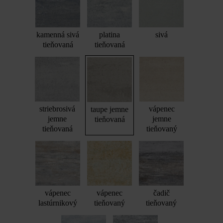
kamenná sivá
platina
sivá
tieňovaná
tieňovaná
striebrosivá
vápenec
taupe jemne
jemne
jemne
tieňovaná
tieňovaná
tieňovaný
vápenec
vápenec
čadič
lastúrnikový
tieňovaný
tieňovaný