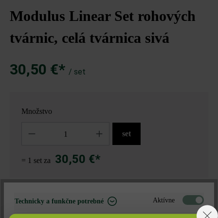
Modulus Linear Set rohových
tvárnic, celá tvárnica sivá
30,50 €*
/ set
Množstvo
Množstvo
set
30,50 €*
= 1 set za
Nájdite predajcu vo vašom okolí
Aktívne
Technicky a funkčne potrebné