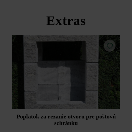
Dodržujte prosím pokyny na inštaláciu a technické listy
produktov v rámci sekcie Stavebné tipy/služby.
Extras
Poplatok za rezanie otvoru pre poštovú
schránku