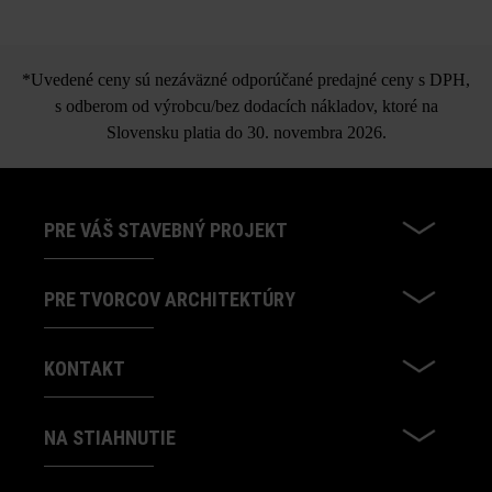
*Uvedené ceny sú nezáväzné odporúčané predajné ceny s DPH,
s odberom od výrobcu/bez dodacích nákladov, ktoré na
Slovensku platia do 30. novembra 2026.
PRE VÁŠ STAVEBNÝ PROJEKT
PRE TVORCOV ARCHITEKTÚRY
KONTAKT
NA STIAHNUTIE