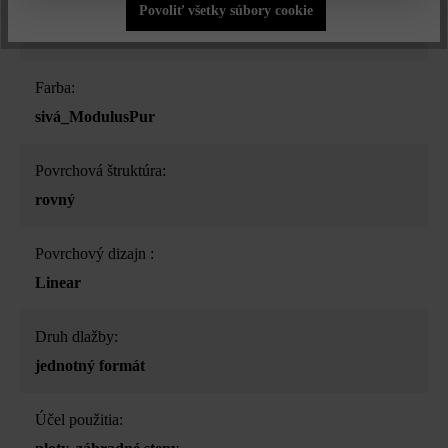
Druh produktu:
Povoliť všetky súbory cookie
plotová a múrová tvárnica
Farba:
sivá_ModulusPur
Povrchová štruktúra:
rovný
Povrchový dizajn :
Linear
Druh dlažby:
jednotný formát
Účel použitia: