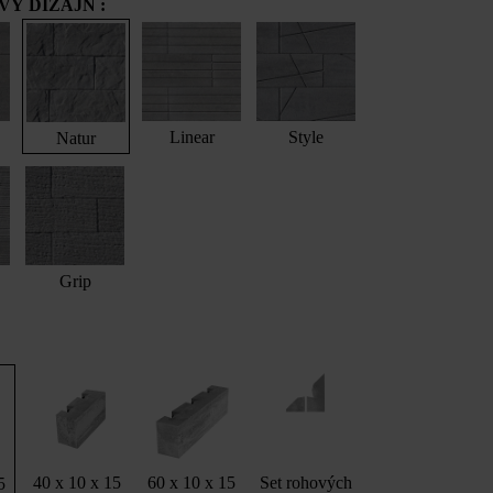
Ý DIZAJN :
Linear
Style
Natur
Grip
40 x 10 x 15
60 x 10 x 15
Set rohových
5