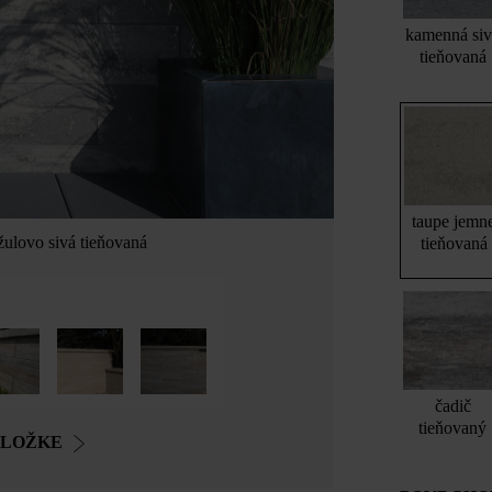
kamenná si
tieňovaná
taupe jemn
žulovo sivá tieňovaná
tieňovaná
čadič
tieňovaný
OLOŽKE