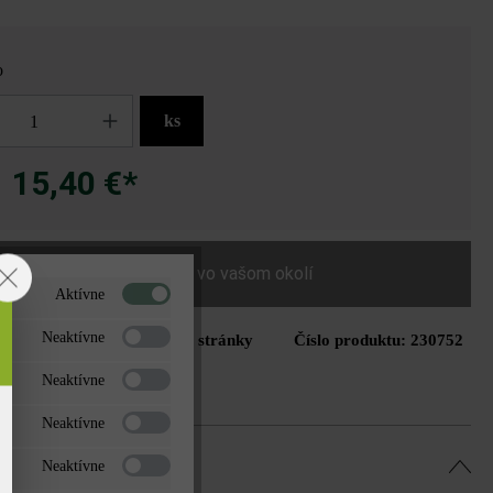
o
ks
15,40 €*
a
Nájdite predajcu vo vašom okolí
Aktívne
Neaktívne
Tlač stránky
Číslo produktu:
230752
do zoznamu želaní
Neaktívne
Neaktívne
Neaktívne