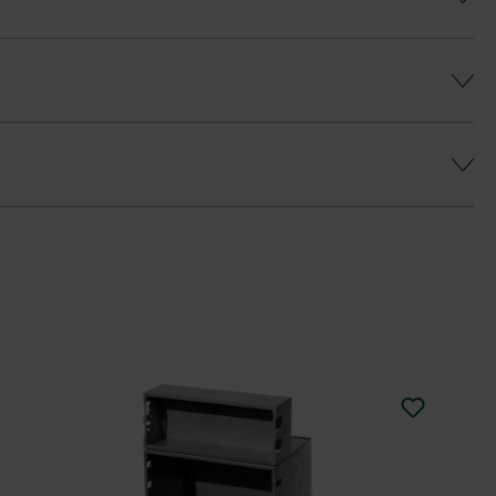
ý farebný efekt a predišlo sa farebným
a
eborným odtieňom je k dispozícii vrchná
u Duoprotect DP30 (paralelná dodávka je