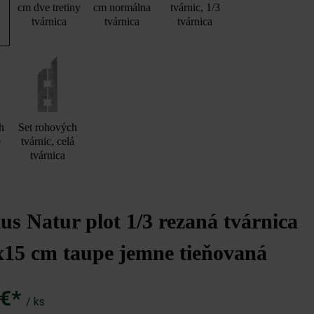
cm dve tretiny
cm normálna
tvárnic, 1/3
tvárnica
tvárnica
tvárnica
h
Set rohových
e
tvárnic, celá
tvárnica
s Natur plot 1/3 rezaná tvárnica
x15 cm taupe jemne tieňovaná
 €*
/ ks