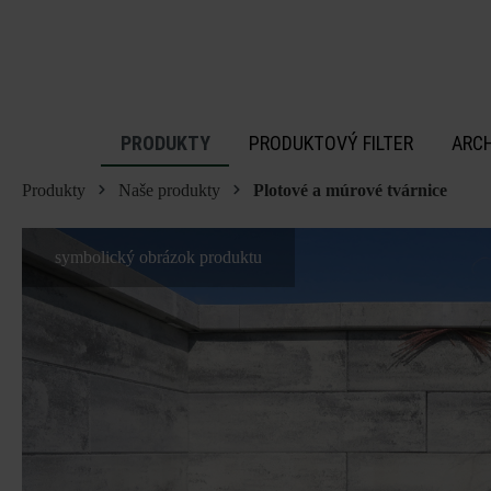
 na hlavný obsah
PRODUKTY
PRODUKTOVÝ FILTER
ARC
Produkty
Naše produkty
Plotové a múrové tvárnice
symbolický obrázok produktu