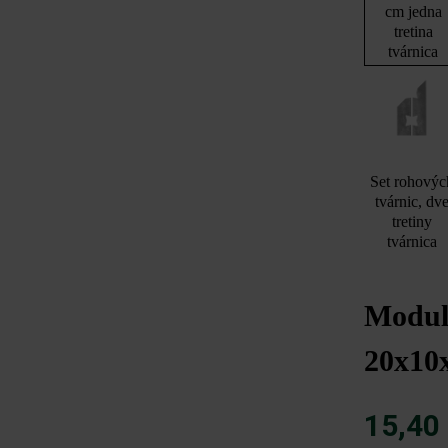
cm jedna
tretina
tvárnica
Set rohovýc
tvárnic, dv
tretiny
tvárnica
Modulu
20x10
15,40