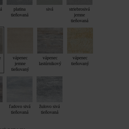
vá
platina
sivá
striebrosivá
tieňovaná
jemne
tieňovaná
vápenec
vápenec
vápenec
e
jemne
lastúrnikový
tieňovaný
tieňovaný
ľadovo sivá
žulovo sivá
tieňovaná
tieňovaná