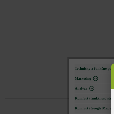
Technicky a funkčne pot
Marketing
Analýza
Komfort (funkčnosť strá
Komfort (Google Mapy)