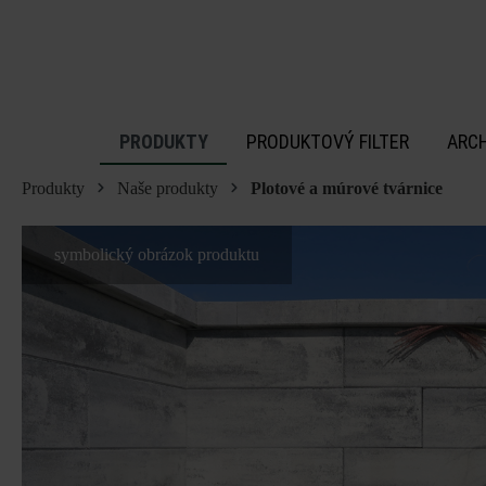
 na hlavný obsah
PRODUKTY
PRODUKTOVÝ FILTER
ARC
Produkty
Naše produkty
Plotové a múrové tvárnice
symbolický obrázok produktu