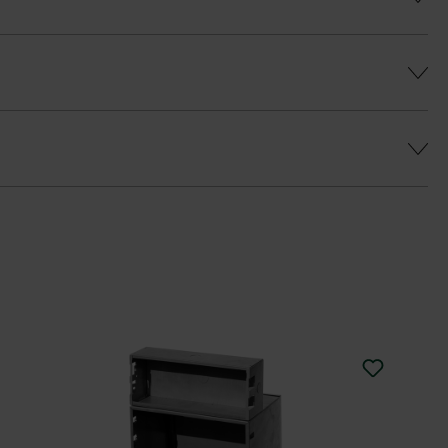
ý farebný efekt a predišlo sa farebným
a
eborným odtieňom je k dispozícii vrchná
u Duoprotect DP30 (paralelná dodávka je