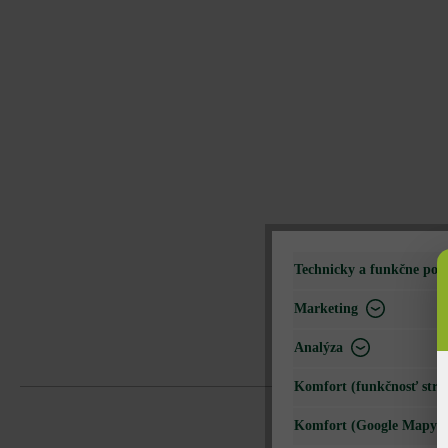
Technicky a funkčne pot
Marketing
Analýza
Komfort (funkčnosť strá
Komfort (Google Mapy)