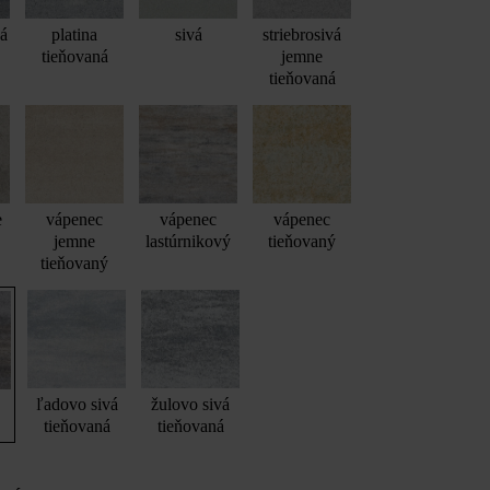
vá
platina
sivá
striebrosivá
tieňovaná
jemne
tieňovaná
e
vápenec
vápenec
vápenec
jemne
lastúrnikový
tieňovaný
tieňovaný
ľadovo sivá
žulovo sivá
tieňovaná
tieňovaná