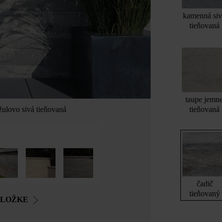
kamenná si
tieňovaná
taupe jemn
tieňovaná
žulovo sivá tieňovaná
čadič
tieňovaný
OLOŽKE