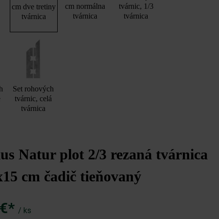
cm normálna
tvárnic, 1/3
cm dve tretiny
tvárnica
tvárnica
tvárnica
h
Set rohových
e
tvárnic, celá
tvárnica
s Natur plot 2/3 rezaná tvárnica
15 cm čadič tieňovaný
 €*
/ ks