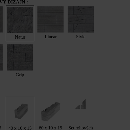
Ý DIZAJN :
Linear
Style
Natur
Grip
5
60 x 10 x 15
Set rohových
40 x 10 x 15