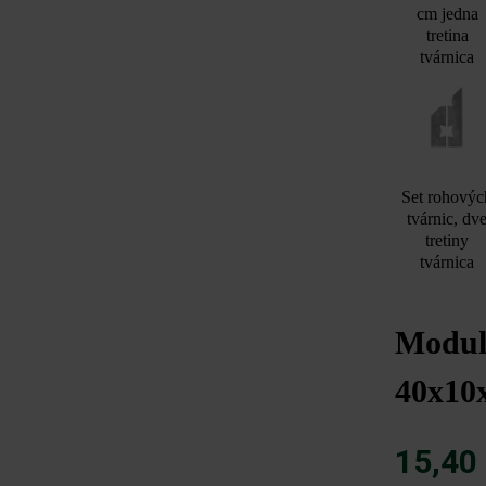
cm jedna
tretina
tvárnica
Set rohovýc
tvárnic, dv
tretiny
tvárnica
Modulu
40x10x
15,40