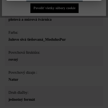
Povoliť všetky súbory cookie
Druh produktu:
plotová a múrová tvárnica
Farba:
žulovo sivá tieňovaná_ModulusPur
Povrchová štruktúra:
rovný
Povrchový dizajn :
Natur
Druh dlažby:
jednotný formát