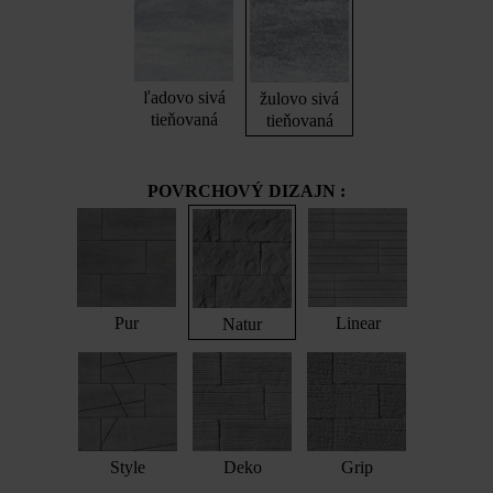
ľadovo sivá
žulovo sivá
tieňovaná
tieňovaná
POVRCHOVÝ DIZAJN :
Pur
Linear
Natur
Style
Deko
Grip