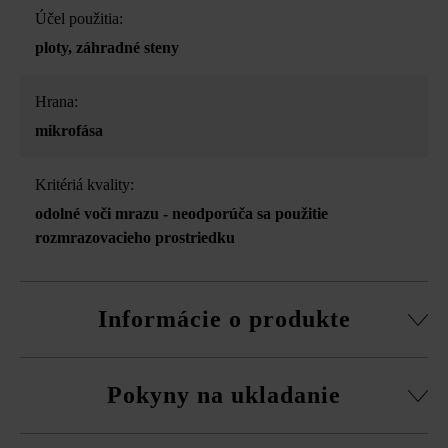
Účel použitia:
ploty
, záhradné steny
Hrana:
mikrofása
Kritériá kvality:
odolné voči mrazu - neodporúča sa použitie
rozmrazovacieho prostriedku
Informácie o produkte
Stavebný systém z normálnej tvárnice, rezané pasové
Pokyny na ukladanie
kamene, súpravy rohových kociek a vrchná doska.
obvodová fazeta pri normálnej tvárnici
Na eliminovanie škôd spôsobených mrazom musíte