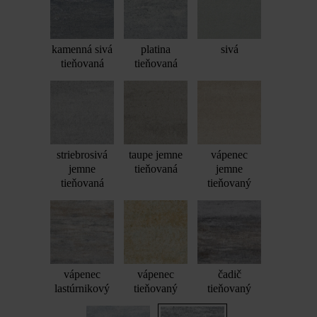
kamenná sivá
platina
sivá
tieňovaná
tieňovaná
striebrosivá
taupe jemne
vápenec
jemne
tieňovaná
jemne
tieňovaná
tieňovaný
vápenec
vápenec
čadič
lastúrnikový
tieňovaný
tieňovaný