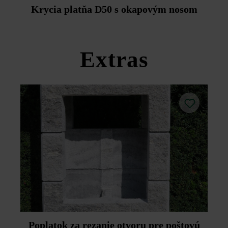
Duoprotect DP30 (paralelná dodávka je možná za
Krycia platňa D50 s okapovým nosom
príplatok).
Dodržujte prosím pokyny na inštaláciu a technické listy
produktov v rámci sekcie Stavebné tipy/služby.
Extras
Poplatok za rezanie otvoru pre poštovú