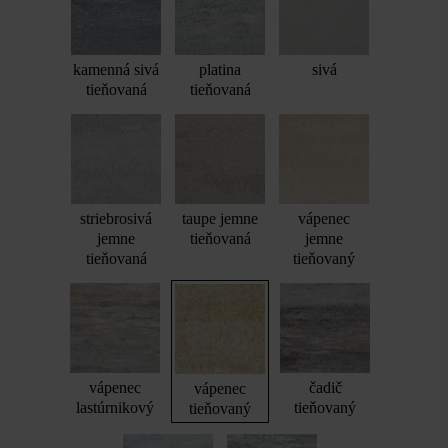
kamenná sivá
platina
sivá
tieňovaná
tieňovaná
striebrosivá
taupe jemne
vápenec
jemne
tieňovaná
jemne
tieňovaná
tieňovaný
vápenec
čadič
vápenec
lastúrnikový
tieňovaný
tieňovaný