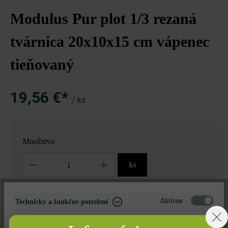
Modulus Pur plot 1/3 rezaná
tvárnica 20x10x15 cm vápenec
tieňovaný
19,56 €*
/ ks
Množstvo
Množstvo
ks
19,56 €*
= 1 ks za
Aktívne
Technicky a funkčne potrebné
Neaktívne
Marketing