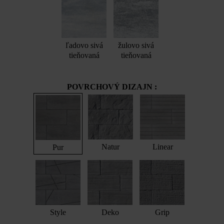
ľadovo sivá
žulovo sivá
tieňovaná
tieňovaná
POVRCHOVÝ DIZAJN :
Natur
Linear
Pur
Style
Deko
Grip