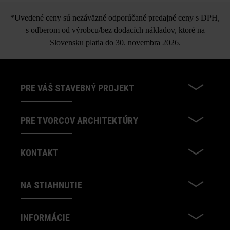
*Uvedené ceny sú nezáväzné odporúčané predajné ceny s DPH,
s odberom od výrobcu/bez dodacích nákladov, ktoré na
Slovensku platia do 30. novembra 2026.
PRE VÁŠ STAVEBNÝ PROJEKT
PRE TVORCOV ARCHITEKTÚRY
KONTAKT
NA STIAHNUTIE
INFORMÁCIE