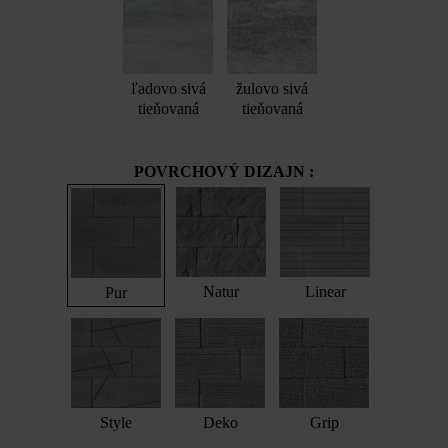
ľadovo sivá
žulovo sivá
tieňovaná
tieňovaná
POVRCHOVÝ DIZAJN :
Natur
Linear
Pur
Style
Deko
Grip