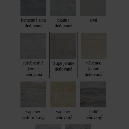
kamenná sivá
platina
sivá
tieňovaná
tieňovaná
striebrosivá
vápenec
taupe jemne
jemne
jemne
tieňovaná
tieňovaná
tieňovaný
vápenec
vápenec
čadič
lastúrnikový
tieňovaný
tieňovaný