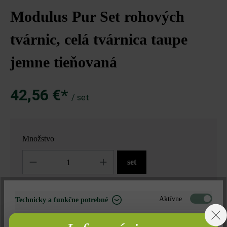
Modulus Pur Set rohových
tvárnic, celá tvárnica taupe
jemne tieňovaná
42,56 €*
/ set
Množstvo
Množstvo
set
42,56 €*
= 1 set za
Aktívne
Technicky a funkčne potrebné
Neaktívne
Marketing