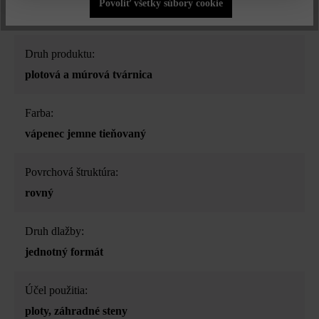
Povoliť všetky súbory cookie
Druh produktu:
plotová a múrová tvárnica
Farba:
vápenec jemne tieňovaný
Povrchová štruktúra:
rovný
Druh dlažby:
jednotný formát
Účel použitia:
ploty
, záhradné steny