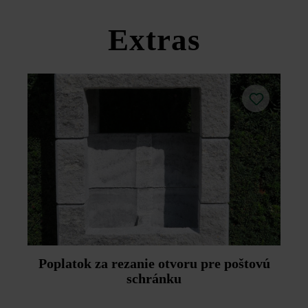
Dodržujte prosím pokyny na inštaláciu a technické listy
produktov v rámci sekcie Stavebné tipy/služby.
Extras
Poplatok za rezanie otvoru pre poštovú
schránku