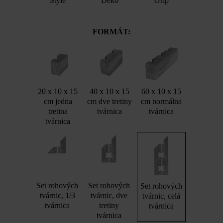
Style
Deko
Grip
FORMÁT:
20 x 10 x 15
40 x 10 x 15
60 x 10 x 15
cm jedna
cm dve tretiny
cm normálna
tretina
tvárnica
tvárnica
tvárnica
Set rohových
Set rohových
Set rohových
tvárnic, 1/3
tvárnic, dve
tvárnic, celá
tvárnica
tretiny
tvárnica
tvárnica