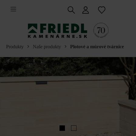
 na hlavný obsah
Produkty
Naše produkty
Plotové a múrové tvárnice