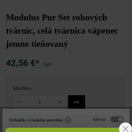
Modulus Pur Set rohových
tvárnic, celá tvárnica vápenec
jemne tieňovaný
42,56 €*
/ set
Množstvo
Množstvo
set
42,56 €*
= 1 set za
Aktívne
Technicky a funkčne potrebné
Neaktívne
Marketing