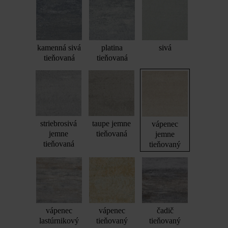
kamenná sivá
platina
sivá
tieňovaná
tieňovaná
striebrosivá
taupe jemne
vápenec
jemne
tieňovaná
jemne
tieňovaná
tieňovaný
vápenec
vápenec
čadič
lastúrnikový
tieňovaný
tieňovaný