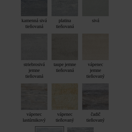
kamenná sivá
platina
sivá
tieňovaná
tieňovaná
striebrosivá
taupe jemne
vápenec
jemne
tieňovaná
jemne
tieňovaná
tieňovaný
vápenec
vápenec
čadič
lastúrnikový
tieňovaný
tieňovaný