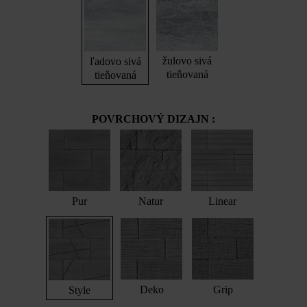
žulovo sivá
ľadovo sivá
tieňovaná
tieňovaná
POVRCHOVÝ DIZAJN :
Pur
Natur
Linear
Deko
Grip
Style