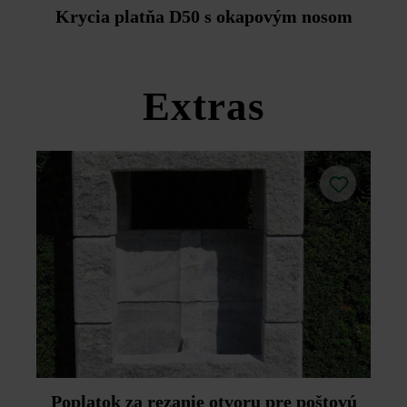
Duoprotect DP30 (paralelná dodávka je možná za
Krycia platňa D50 s okapovým nosom
príplatok).
Dodržujte prosím pokyny na inštaláciu a technické listy
produktov v rámci sekcie Stavebné tipy/služby.
Extras
Poplatok za rezanie otvoru pre poštovú