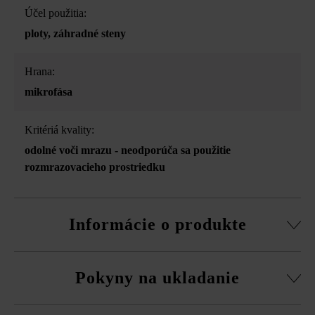
Účel použitia:
ploty
, záhradné steny
Hrana:
mikrofása
Kritériá kvality:
odolné voči mrazu - neodporúča sa použitie
rozmrazovacieho prostriedku
Informácie o produkte
Stavebný systém z normálnej tvárnice, rezané pasové
Pokyny na ukladanie
kamene, súpravy rohových kociek a vrchná doska.
obvodová fazeta pri normálnej tvárnici
Na eliminovanie škôd spôsobených mrazom musíte