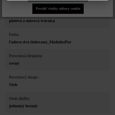
Povoliť všetky súbory cookie
Druh produktu:
plotová a múrová tvárnica
Farba:
ľadovo sivá tieňovaná_ModulusPur
Povrchová štruktúra:
rovný
Povrchový dizajn :
Style
Druh dlažby:
jednotný formát