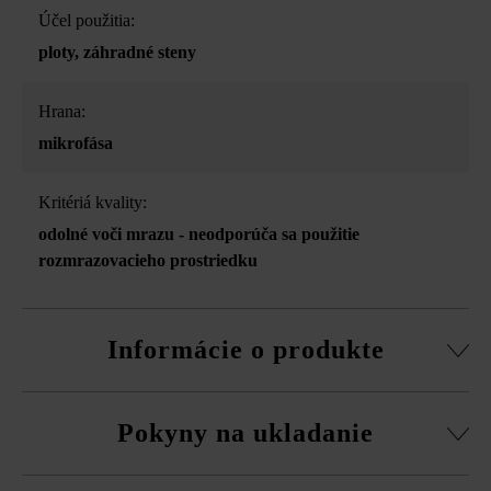
Účel použitia:
ploty
, záhradné steny
Hrana:
mikrofása
Kritériá kvality:
odolné voči mrazu - neodporúča sa použitie
rozmrazovacieho prostriedku
Informácie o produkte
Stavebný systém z normálnej tvárnice, rezané pasové
Pokyny na ukladanie
kamene, súpravy rohových kociek a vrchná doska.
obvodová fazeta pri normálnej tvárnici
Na eliminovanie škôd spôsobených mrazom musíte