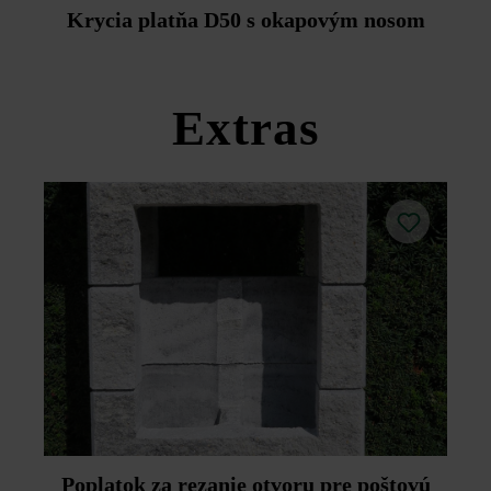
Duoprotect DP30 (paralelná dodávka je možná za
Krycia platňa D50 s okapovým nosom
príplatok).
Dodržujte prosím pokyny na inštaláciu a technické listy
produktov v rámci sekcie Stavebné tipy/služby.
Extras
Poplatok za rezanie otvoru pre poštovú