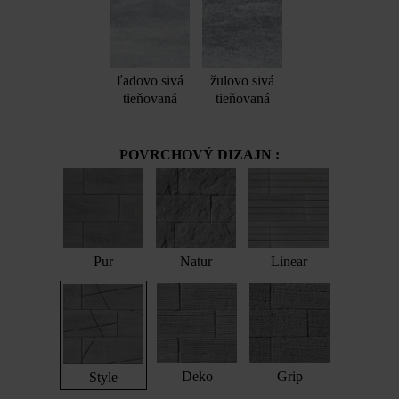
ľadovo sivá
žulovo sivá
tieňovaná
tieňovaná
POVRCHOVÝ DIZAJN :
Pur
Natur
Linear
Deko
Grip
Style