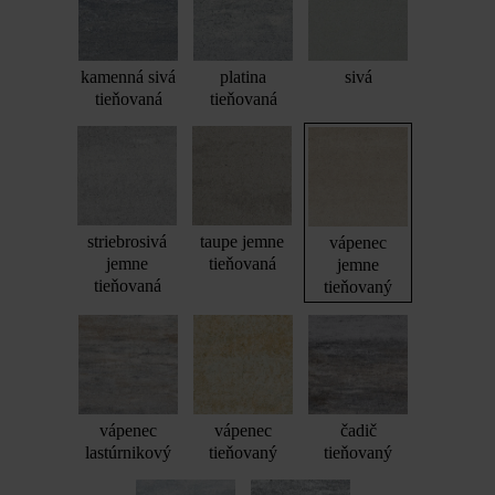
kamenná sivá
platina
sivá
tieňovaná
tieňovaná
striebrosivá
taupe jemne
vápenec
jemne
tieňovaná
jemne
tieňovaná
tieňovaný
vápenec
vápenec
čadič
lastúrnikový
tieňovaný
tieňovaný