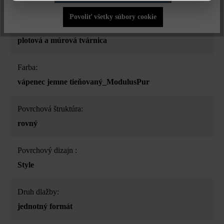
Povoliť všetky súbory cookie
Druh produktu:
plotová a múrová tvárnica
Farba:
vápenec jemne tieňovaný_ModulusPur
Povrchová štruktúra:
rovný
Povrchový dizajn :
Style
Druh dlažby:
jednotný formát