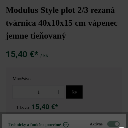
Modulus Style plot 2/3 rezaná
tvárnica 40x10x15 cm vápenec
jemne tieňovaný
15,40 €*
/ ks
Množstvo
Množstvo
ks
15,40 €*
= 1 ks za
Aktívne
Technicky a funkčne potrebné