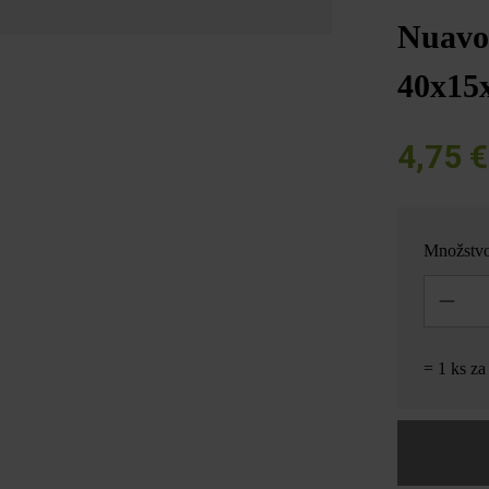
Nuavo 
40x15
4,75 
Množstv
Množstvo
= 1 ks z