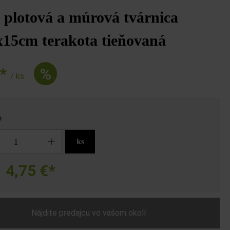
plotová a múrová tvárnica
x15cm terakota tieňovaná
€*
%
/ ks
o
ks
4,75 €*
a
Nájdite predajcu vo vašom okolí