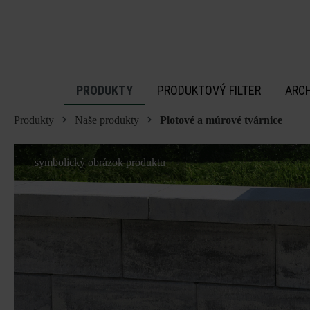
 na hlavný obsah
PRODUKTY
PRODUKTOVÝ FILTER
ARC
Produkty
Naše produkty
Plotové a múrové tvárnice
symbolický obrázok produktu