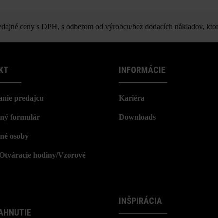
ajné ceny s DPH, s odberom od výrobcu/bez dodacích nákladov, ktor
KT
INFORMÁCIE
nie predajcu
Kariéra
ný formulár
Downloads
né osoby
/Otváracie hodiny/Vzorové
INŠPIRÁCIA
AHNUTIE