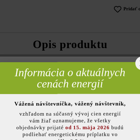
Pridať 
Opis produktu
 stena stane pútavou.
Plotový systém kompletizujú rezané tretinové,
krycia strieška.
Informácia o aktuálnych
rebné
cenách energií
Farba:
terak
Vážená návštevníčka, vážený návštevník,
nky)
vzhľadom na súčasný vývoj cien energií
Druh dlažby:
jedno
vám žiaľ oznamujeme, že všetky
objednávky prijaté
od 15. mája 2026
budú
Hrana:
fázy
podliehať energetickému príplatku vo