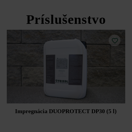
Nuavo plotová a múrová tvárnica
Príslušenstvo
Impregnácia DUOPROTECT DP30 (5 l)