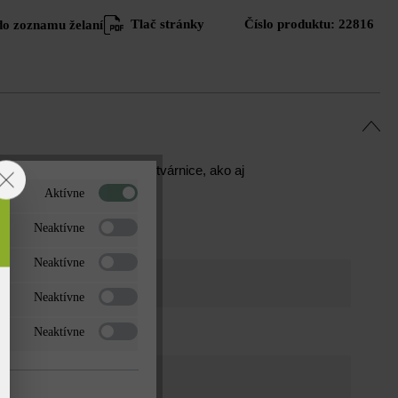
Tlač stránky
Číslo produktu:
22816
do zoznamu želaní
 polovičné a dvojtretinové tvárnice, ako aj
Aktívne
Neaktívne
Neaktívne
ota tieňovaná
Neaktívne
tný formát
Neaktívne