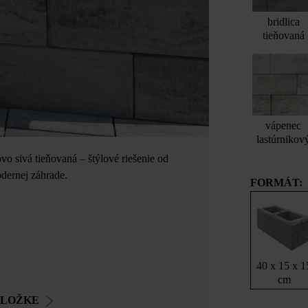
bridlica
tieňovaná
vápenec
lastúrnikov
 sivá tieňovaná – štýlové riešenie od
odernej záhrade.
FORMÁT:
40 x 15 x 1
cm
OLOŽKE