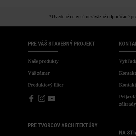
*Uvedené ceny sú nezáväzné odporúčané pred
PRE VÁŠ STAVEBNÝ PROJEKT
KONTA
Naše produkty
Vyhľada
Váš zámer
Kontakt
Produktový filter
Kontakt
Príjazd
záhrady
PRE TVORCOV ARCHITEKTÚRY
NA STI