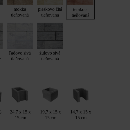
mokka
pieskovo žltá
terakota
tieňovaná
tieňovaná
tieňovaná
ľadovo sivá
žulovo sivá
ý
tieňovaná
tieňovaná
24,7 x 15 x
19,7 x 15 x
14,7 x 15 x
5
15 cm
15 cm
15 cm