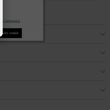
iac informácií
.
súbory cookie
u Duoprotect DP30 (paralelná dodávka je
ú, rovnomernú hru farieb a vyhli sa
to rozdiel oproti univerzálnym tvárniciam by