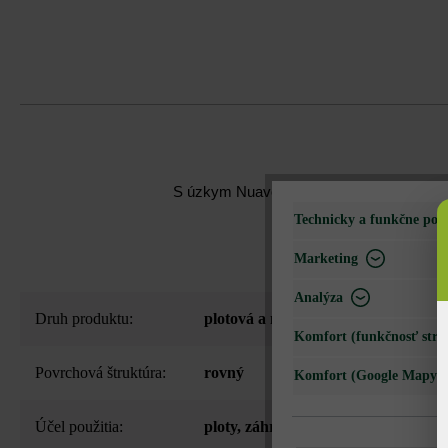
S úzkym Nuavo plotom a múrom sa každá
Technicky a funkčne pot
Marketing
Analýza
Druh produktu:
plotová a múrová tvárnica
Komfort (funkčnosť strá
Povrchová štruktúra:
rovný
Komfort (Google Mapy)
Účel použitia:
ploty
, záhradné steny