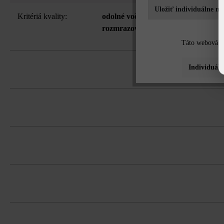
Uložiť individuálne na
Kritériá kvality:
odolné voči mrazu - neodporúča sa 
rozmrazovacieho prostriedku
Táto webová st
Individuáln
Stavebnicový systém obsahujúci univerz
Potreba plniaceho betónu na jeden univ
Na zjednodušenie čistenia odporúča s
Tvárnice musíte bezpodmienečne ukladať
možná za príplatok).
farebným koncentráciám.
Dodržujte prosím pokyny na inštaláciu 
Na eliminovanie škôd spôsobených mra
všetky bočné plochy sa môžu použiť 
Na dosiahnutie čo najlepšej farebnej je
sa mal rozdeliť na ďalšie škáry v rade.