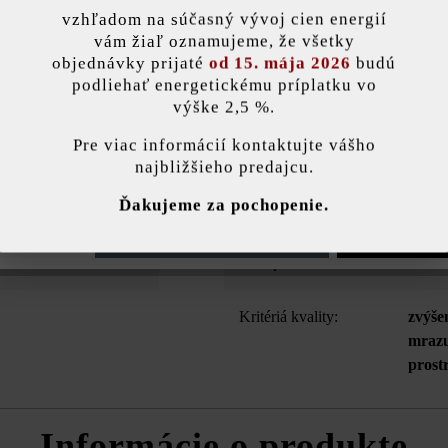
etkých plochách, cez ktoré príležitostne prechádzajú automobily s hmo
vzhľadom na súčasný vývoj cien energií
 vek. Ak si chcete plochu trochu vyšperkovať, vizuálne akcenty dosiahne
vám žiaľ oznamujeme, že všetky
objednávky prijaté
od 15. mája 2026
budú
podliehať energetickému príplatku vo
výške 2,5 %.
stavenie
Farba:
sivá
Pre viac informácií kontaktujte vášho
najbližšieho predajcu.
Zaťažiteľnosť:
pojaz
ránka používa súbory cookie, aby vám ponúkla najlepšiu možnú funkčnosť...
V
Ďakujeme za pochopenie.
ťažký
e nastavenia
Povoliť iba funkčné súbory cookie
Povoliť všetky 
Účel použitia:
chodn
Kritériá kvality:
zvýše
mrazu
prost
Informácie o produkte