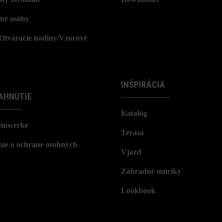
né osoby
/Otváracie hodiny/Vzorové
INŠPIRÁCIA
AHNUTIE
Katalóg
einwerke
Terasa
nie o ochrane osobných
Vjazd
Záhradné múriky
Lookbook