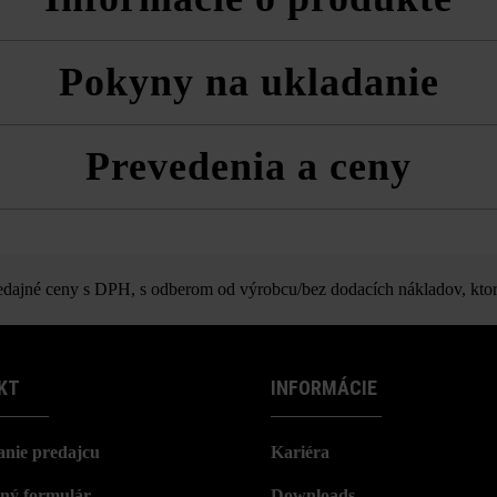
0 ks/paleta)
Pokyny na ukladanie
a technické listy produktov v rámci sekcie Stavebné tipy/služby.
vždy zmiešane z viacerých paliet a vrstiev, aby ste získali prirodzenú
Prevedenia a ceny
Parketová dlažba
ajné ceny s DPH, s odberom od výrobcu/bez dodacích nákladov, ktor
KT
INFORMÁCIE
nie predajcu
Kariéra
ný formulár
Downloads