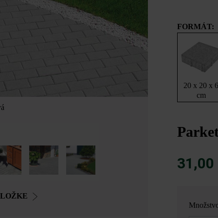
FORMÁT:
20 x 20 x 
cm
vá
Parket
31,00
OLOŽKE
Množstv