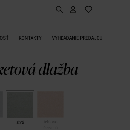
OSŤ
KONTAKTY
VYHĽADANIE PREDAJCU
ketová dlažba
tehlovo
sivá
červená