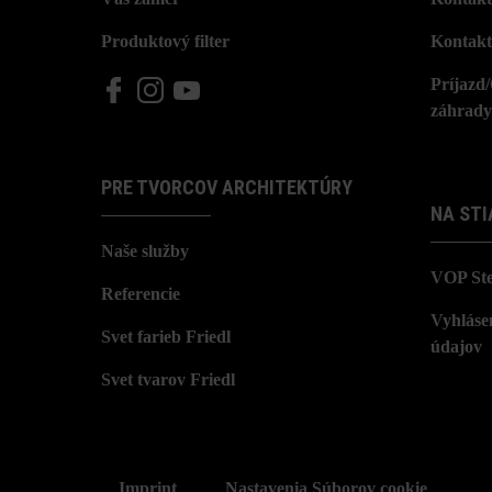
Produktový filter
Kontakt
Príjazd
záhrady
PRE TVORCOV ARCHITEKTÚRY
NA STI
Naše služby
VOP St
Referencie
Vyhláse
Svet farieb Friedl
údajov
Svet tvarov Friedl
Imprint
Nastavenia Súborov cookie