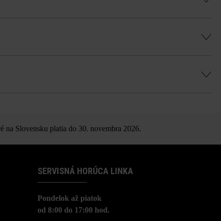
, rovnomernú hru farieb a vyhli sa farebným
é na Slovensku platia do 30. novembra 2026.
SERVISNÁ HORÚCA LINKA
Pondelok až piatok
od 8:00 do 17:00 hod.