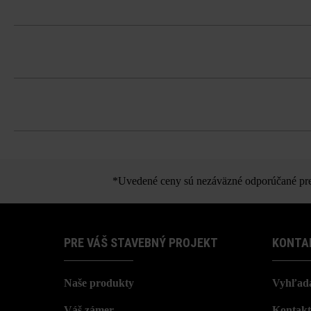
2 polovičné tvárnice v každej vrstve (2
Dodržujte prosím pokyny na inštaláciu 
Dlažbu musíte bezpodmienečne ukladať 
koncentráciám.
*Uvedené ceny sú nezáväzné odporúčané pred
PRE VÁŠ STAVEBNÝ PROJEKT
KONTA
Naše produkty
Vyhľada
Váš zámer
Kontakt