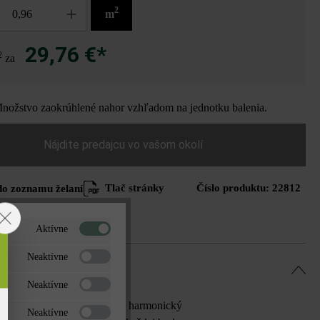
2
m
29,76 €*
2
za
ožstvo zaokrúhlené nahor vzhľadom na jednotku balenia.
Nájdite predajcu vo vašom okolí
Tlač stránky
Číslo produktu:
22812
do zoznamu želaní
Aktívne
Neaktívne
Neaktívne
uje šírku škáry a vytvára tak harmonický
Neaktívne