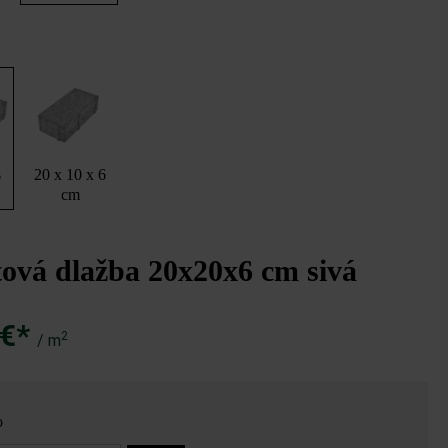
20 x 10 x 6
6
cm
ová dlažba 20x20x6 cm sivá
 €*
2
/ m
o