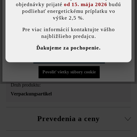
objednávky prijaté
od 15. mája 2026
budú
Tlač stránky
podliehať energetickému príplatku vo
Číslo produktu:
20969-4
výške 2,5 %.
Táto webová stránka používa súbory cookie, aby vám ponúkla
najlepšiu možnú funkčnosť...
Viac informácií
.
Pre viac informácií kontaktujte vášho
najbližšieho predajcu.
Individuálne nastavenia
Opis produktu
Ďakujeme za pochopenie.
Povoliť iba funkčné súbory cookie
Povoliť všetky súbory cookie
Druh produktu:
Verpackungsartikel
Prevedenia a ceny