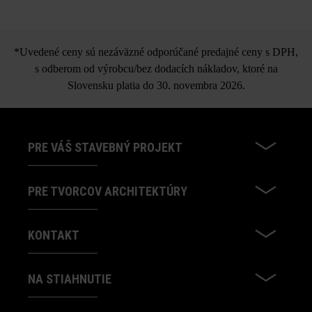
*Uvedené ceny sú nezáväzné odporúčané predajné ceny s DPH,
s odberom od výrobcu/bez dodacích nákladov, ktoré na
Slovensku platia do 30. novembra 2026.
PRE VÁŠ STAVEBNÝ PROJEKT
PRE TVORCOV ARCHITEKTÚRY
KONTAKT
NA STIAHNUTIE