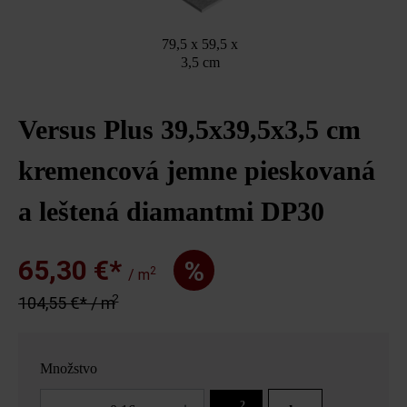
79,5 x 59,5 x
3,5 cm
Versus Plus 39,5x39,5x3,5 cm
kremencová jemne pieskovaná
a leštená diamantmi DP30
65,30 €*
%
2
/ m
2
104,55 €* / m
Množstvo
Množstvo
2