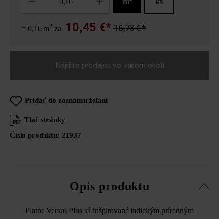
m
ks
10,45 €*
2
16,73 €*
= 0,16 m
za
Nájdite predajcu vo vašom okolí
Pridať do zoznamu želaní
Tlač stránky
Číslo produktu:
21937
Opis produktu
Platne Versus Plus sú inšpirované indickým prírodným