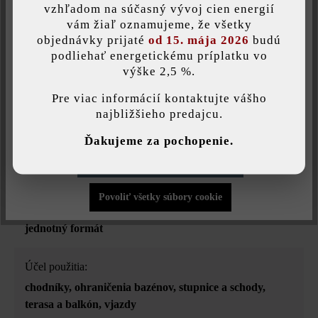
vzhľadom na súčasný vývoj cien energií
Uložiť individuálne nastavenie
vám žiaľ oznamujeme, že všetky
Povrchová štruktúra:
objednávky prijaté
od 15. mája 2026
budú
štruktrovaný
podliehať energetickému príplatku vo
výške 2,5 %.
Táto webová stránka používa súbory cookie, aby vám ponúkla
najlepšiu možnú funkčnosť...
Viac informácií
.
Zaťažiteľnosť:
Pre viac informácií kontaktujte vášho
iba pochôdzna
najbližšieho predajcu.
Individuálne nastavenia
Ďakujeme za pochopenie.
Úprava:
Povoliť iba funkčné súbory cookie
jemne pieskované a leštené diamantmi
Povoliť všetky súbory cookie
Druh dlažby:
jednotný formát
Účel použitia:
chodníky
, ohraničenia bazénov
, stupnice a schody
,
terasa a balkón
, vjazdy