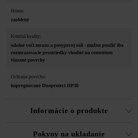
Hrana:
zaoblený
Kritériá kvality:
odolné voči mrazu a posypovej soli - možno použiť iba
rozmrazovacie prostriedky vhodné na cementom
viazané povrchy
Ochrana povrchu:
impregnované Duoprotect DP30
Informácie o produkte
z vysokoodolného betónu
Pokyny na ukladanie
Platnte Versus sú inšpirované indickým prírodným