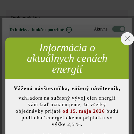
Druh produktu:
betónové platne
Aktívne
Technicky a funkčne potrebné
Neaktívne
Marketing
Farba:
Informácia o
popol
Neaktívne
Analýza
aktuálnych cenách
Neaktívne
Komfort (funkčnosť stránky)
energií
Povrchová štruktúra:
rovný
Neaktívne
Komfort (Google Mapy)
Vážená návštevníčka, vážený návštevník,
Zaťažiteľnosť:
vzhľadom na súčasný vývoj cien energií
iba pochôdzna
Uložiť individuálne nastavenie
vám žiaľ oznamujeme, že všetky
objednávky prijaté
od 15. mája 2026
budú
Úprava:
podliehať energetickému príplatku vo
výške 2,5 %.
Táto webová stránka používa súbory cookie, aby vám ponúkla
jemne pieskované a leštené diamantmi
najlepšiu možnú funkčnosť...
Viac informácií
.