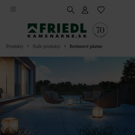
 na hlavný obsah
Produkty
Naše produkty
Betónové platne