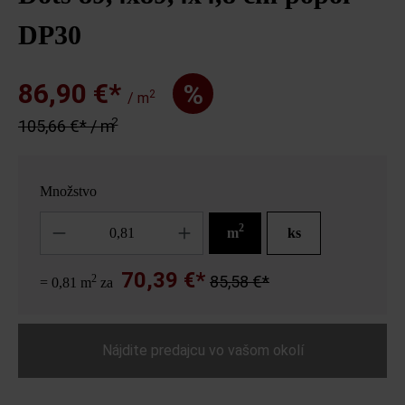
DP30
86,90 €*
%
2
/ m
2
105,66 €* / m
Množstvo
Množstvo
2
m
ks
70,39 €*
2
85,58 €*
= 0,81 m
za
Nájdite predajcu vo vašom okolí