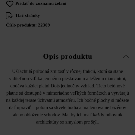
Pridať do zoznamu želaní
Tlač stránky
Číslo produktu:
22309
Opis produktu
Ušľachtilá prírodná zrnitosť v rôznej frakcii, ktorá sa stane
viditeľnou vďaka jemnému pieskovaniu a lešteniu diamantmi,
dodáva každej platni Dots jedinečný vzhľad. Tieto betónové
platne sú dostupné v mimoriadne veľkých formátoch a vytvárajú
na každej terase úchvatnú atmosféru. Ich bočné plochy si môžete
dať upraviť – potom sa skvele hodia aj na lemovanie bazénov
alebo obloženie schodov. Mal by ich mať každý milovník
architektúry so zmyslom pre štýl.