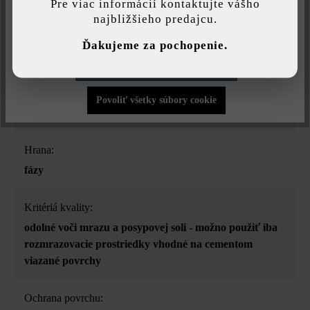
Pre viac informácií kontaktujte vášho
najbližšieho predajcu.
Druh dlažby:
Individuálne nastavenia
jednotný formát
Ďakujeme za pochopenie.
Povoliť iba funkčné súbory cookie
Účel použitia:
chodníky
, nášľapné platne
, ohraničenia bazénov
,
Povoliť všetky súbory cookie
stupnice a schody
, terasa a balkón
, vjazdy
Hrana:
fázy
Kritériá kvality:
odolné voči mrazu a posypovej soli - možno použiť iba
rozmrazovacie prostriedky vhodné na cementom
viazané povrchy
Ochrana povrchu: