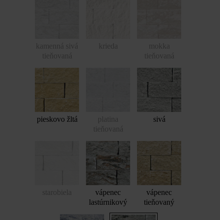
kamenná sivá
krieda
mokka
tieňovaná
tieňovaná
pieskovo žltá
platina
sivá
tieňovaná
starobiela
vápenec
vápenec
lastúrnikový
tieňovaný