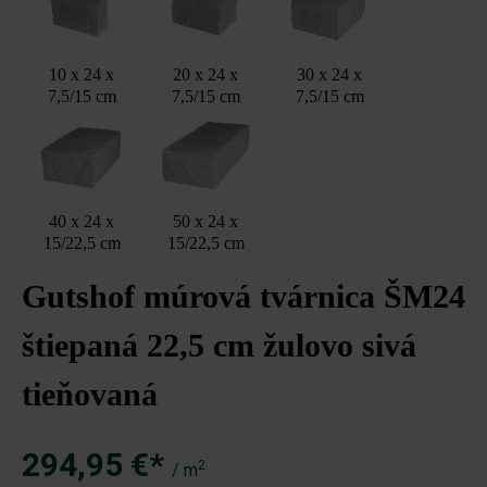
10 x 24 x
20 x 24 x
30 x 24 x
7,5/15 cm
7,5/15 cm
7,5/15 cm
40 x 24 x
50 x 24 x
15/22,5 cm
15/22,5 cm
Gutshof múrová tvárnica ŠM24
štiepaná 22,5 cm žulovo sivá
tieňovaná
294,95 €*
2
/ m