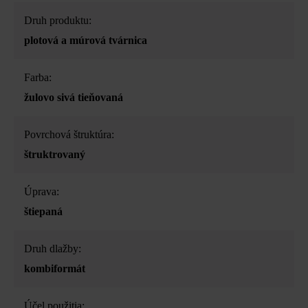
Druh produktu:
plotová a múrová tvárnica
Farba:
žulovo sivá tieňovaná
Povrchová štruktúra:
štruktrovaný
Úprava:
štiepaná
Druh dlažby:
kombiformát
Účel použitia: