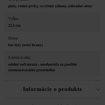
ploty
, vodné prvky
, vyvýšené záhony
, záhradné steny
Výška:
22,5 cm
Hrana:
bez fázy (ostré hrany)
Kritériá kvality:
odolné voči mrazu - neodporúča sa použitie
rozmrazovacieho prostriedku
Informácie o produkte
3-stranné štiepanie, vďaka tomu drsný lámaný vzhľad