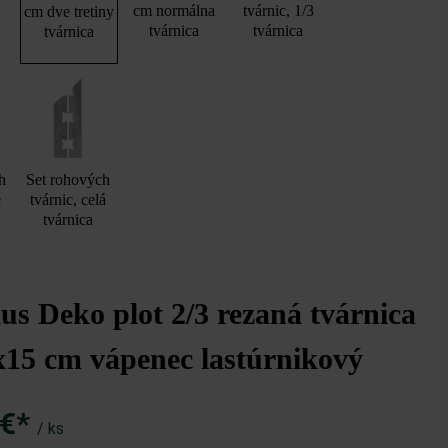
cm normálna
tvárnic, 1/3
cm dve tretiny
tvárnica
tvárnica
tvárnica
h
Set rohových
e
tvárnic, celá
tvárnica
s Deko plot 2/3 rezaná tvárnica
x15 cm vápenec lastúrnikový
 €*
/ ks