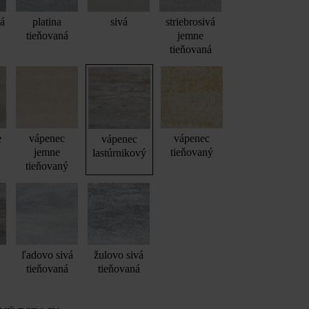
vá
platina
sivá
striebrosivá
tieňovaná
jemne
tieňovaná
e
vápenec
vápenec
vápenec
jemne
tieňovaný
lastúrnikový
tieňovaný
ľadovo sivá
žulovo sivá
tieňovaná
tieňovaná