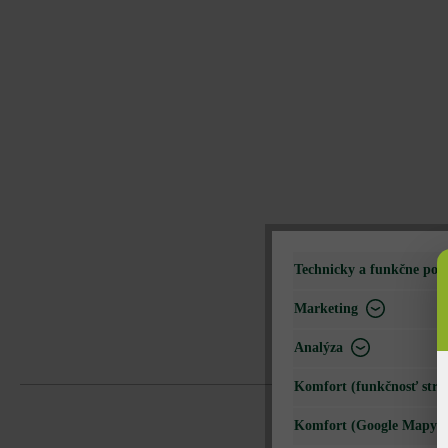
Technicky a funkčne pot
Marketing
Analýza
Komfort (funkčnosť strá
Komfort (Google Mapy)