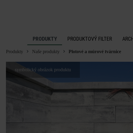
 na hlavný obsah
PRODUKTY
PRODUKTOVÝ FILTER
ARC
Produkty
Naše produkty
Plotové a múrové tvárnice
symbolický obrázok produktu