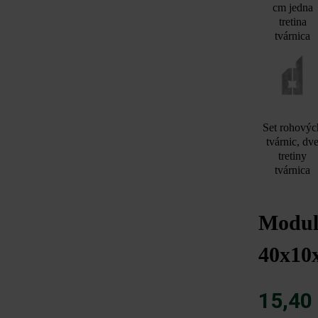
cm jedna
tretina
tvárnica
Set rohovýc
tvárnic, dv
tretiny
tvárnica
Modulu
40x10
15,40