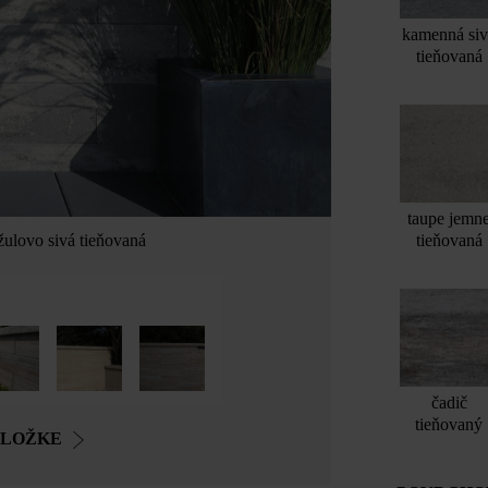
kamenná si
tieňovaná
taupe jemn
tieňovaná
žulovo sivá tieňovaná
čadič
tieňovaný
OLOŽKE