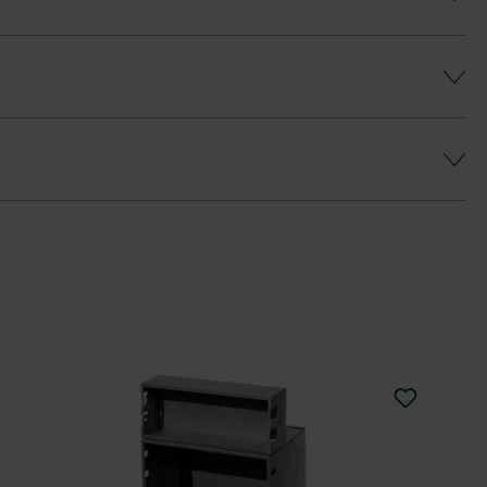
ý farebný efekt a predišlo sa farebným
a
eborným odtieňom je k dispozícii vrchná
u Duoprotect DP30 (paralelná dodávka je