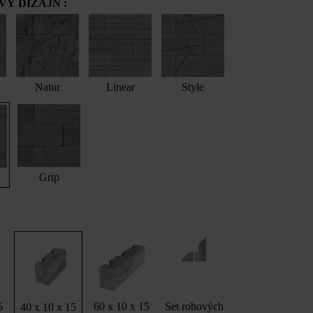
Ý DIZAJN :
Natur
Linear
Style
Grip
5
60 x 10 x 15
Set rohových
40 x 10 x 15