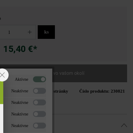
o
ks
15,40 €*
a
Nájdite predajcu vo vašom okolí
Aktívne
Tlač stránky
Číslo produktu:
230821
Neaktívne
do zoznamu želaní
Neaktívne
Neaktívne
Neaktívne