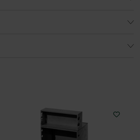
ý farebný efekt a predišlo sa farebným
a
eborným odtieňom je k dispozícii vrchná
u Duoprotect DP30 (paralelná dodávka je