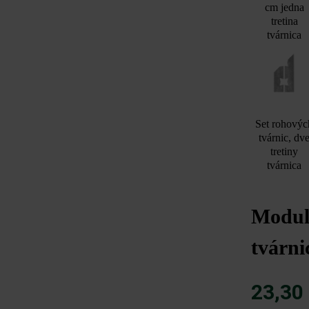
cm jedna
tretina
tvárnica
Set rohovýc
tvárnic, dv
tretiny
tvárnica
Modulu
tvárni
23,30