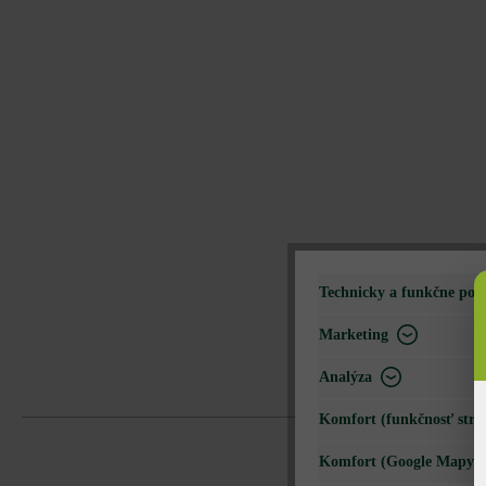
Technicky a funkčne pot
Marketing
Analýza
Komfort (funkčnosť strá
Komfort (Google Mapy)