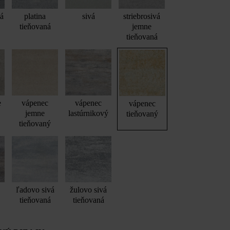
vá
platina
sivá
striebrosivá
tieňovaná
jemne
tieňovaná
e
vápenec
vápenec
vápenec
jemne
lastúrnikový
tieňovaný
tieňovaný
ľadovo sivá
žulovo sivá
tieňovaná
tieňovaná