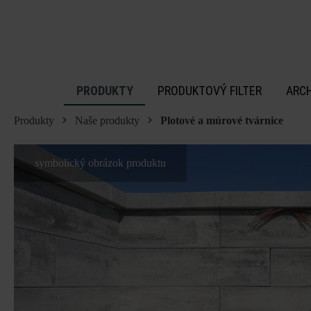
 na hlavný obsah
PRODUKTY
PRODUKTOVÝ FILTER
ARC
Produkty
Naše produkty
Plotové a múrové tvárnice
symbolický obrázok produktu