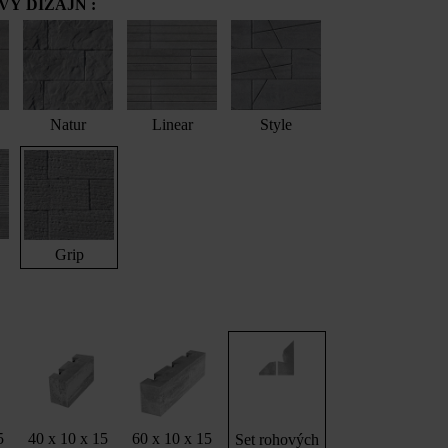
Ý DIZAJN :
Natur
Linear
Style
Grip
5
40 x 10 x 15
60 x 10 x 15
Set rohových