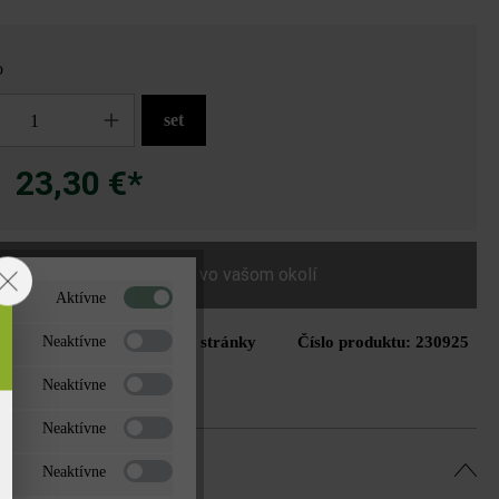
o
set
23,30 €*
a
Nájdite predajcu vo vašom okolí
Aktívne
Tlač stránky
Číslo produktu:
230925
Neaktívne
do zoznamu želaní
Neaktívne
Neaktívne
Neaktívne