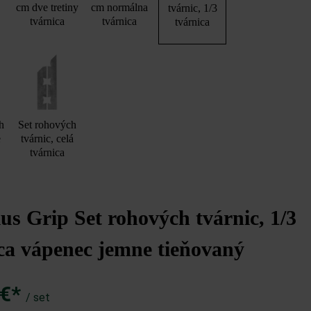
cm dve tretiny
cm normálna
tvárnic, 1/3
tvárnica
tvárnica
tvárnica
h
Set rohových
e
tvárnic, celá
tvárnica
s Grip Set rohových tvárnic, 1/3
ca vápenec jemne tieňovaný
 €*
/ set