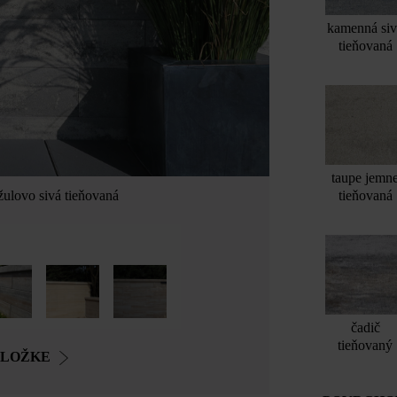
kamenná si
tieňovaná
taupe jemn
tieňovaná
žulovo sivá tieňovaná
čadič
tieňovaný
OLOŽKE