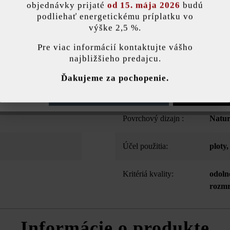
objednávky prijaté
od 15. mája 2026
budú
vás presvedčí modernou dĺžkou tvárnic, na ktorých krásne vynikne tie
podliehať energetickému príplatku vo
ka špeciálnej stavbe plotovej a múrovej tvárnice Modulus Pur môžete v
výške 2,5 %.
stavenie
stenu.
Pre viac informácií kontaktujte vášho
najbližšieho predajcu.
ránka používa súbory cookie, aby vám ponúkla najlepšiu možnú funkčnosť...
V
Ďakujeme za pochopenie.
Farba:
ľadov
e nastavenia
Povoliť iba funkčné súbory cookie
Povoliť všetky 
Povrchový dizajn :
Natu
Účel použitia:
ploty
,
Kritériá kvality:
odoln
rozmr
Informácie o produkte