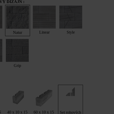
Ý DIZAJN :
Linear
Style
Natur
Grip
5
40 x 10 x 15
60 x 10 x 15
Set rohových