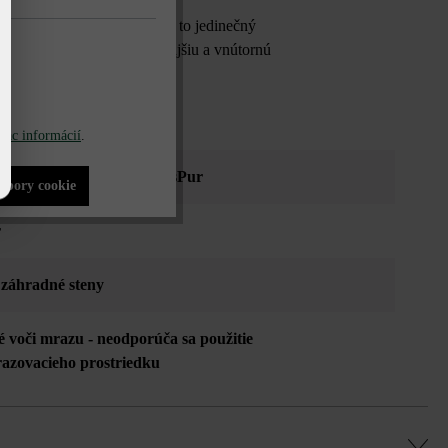
ňovanie a nuansy. Umožňuje to jedinečný
ybrať rôzne farby pre vonkajšiu a vnútornú
iac informácií
.
o sivá tieňovaná_ModulusPur
súbory cookie
r
 záhradné steny
é voči mrazu - neodporúča sa použitie
azovacieho prostriedku