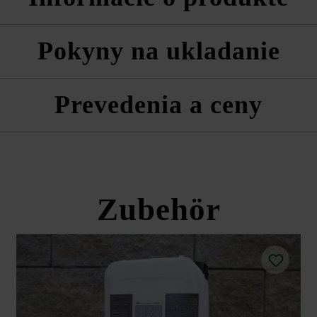
, rezané pasové kamene, súpravy rohových kociek a vrchná doska.
Pokyny na ukladanie
edmurovanie.
zom musíte rešpektovať triedu betónu odporúčanú pre plniaci betón.
Prevedenia a ceny
u je potrebné prilepiť dva kamene k sebe.
erých paliet a vrstiev zmiešané, aby sa dosiahol prirodzený, rovnomern
pre 2 normálne tehly je približne 2,15 litra.
ednoty sa tvárnice režú na menšie veľkosti.
Modulus plotová a múrová tvárnic
 vonkajšia a vnútorná strana plotov a múrov farebne odlíšené.
Zubehör
 k dispozícii vrchná doska v tmavej platine a pre plotový kameň so stri
ie je k dispozícii v platina odtieni a striebornom odtieni).
poločnosť Friedl Steinwerke dodatočnú impregnáciu pomocou prípravk
a technické listy produktov v rámci sekcie Stavebné tipy/služby.