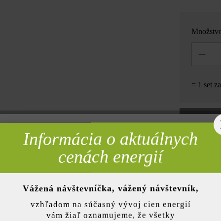
Množstv
Množstvo
= 1 set z
Informácia o aktuálnych
rebné
cenách energií
Pridať 
Vážená návštevníčka, vážený návštevník,
nky)
Opis produktu
vzhľadom na súčasný vývoj cien energií
vám žiaľ oznamujeme, že všetky