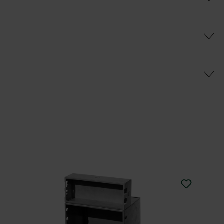
ý farebný efekt a predišlo sa farebným
a
eborným odtieňom je k dispozícii vrchná
u Duoprotect DP30 (paralelná dodávka je