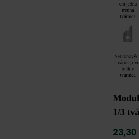
cm jedna
tretina
tvárnica
Set rohovýc
tvárnic, dv
tretiny
tvárnica
Modulu
1/3 tv
23,30