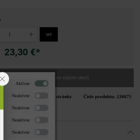
o
set
23,30 €*
a
Nájdite predajcu vo vašom okolí
Aktívne
Neaktívne
Tlač stránky
Číslo produktu:
230675
do zoznamu želaní
Neaktívne
Neaktívne
Neaktívne