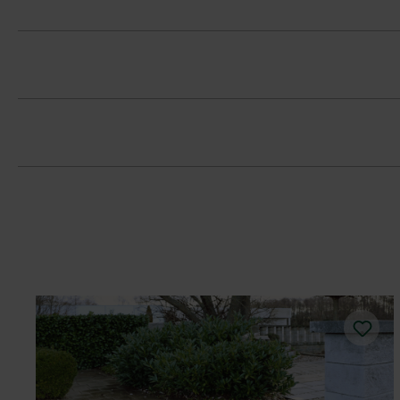
Stavebný systém z normálnej tvárnice
obvodová fazeta pri normálnej tvárnici
Vhodné na múry a ploty, ako aj na pr
Na eliminovanie škôd spôsobených mra
Upozorňujeme, že na 20 cm širokú sten
Je nevyhnutné umiestniť kamene z viac
koncentráciám.
Potrebné množstvo betónu na vyplnenie 
Na dosiahnutie čo najlepšej farebnej j
Vďaka jedinečnej konštrukcii môžu byť
Pre plotový kameň v platina odtieni je
doska v strednej platine (vrchná doska n
Na zjednodušenie čistenia odporúča s
možná za príplatok).
Dodržujte prosím pokyny na inštaláciu 