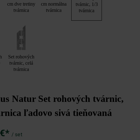
cm dve tretiny
cm normálna
tvárnic, 1/3
tvárnica
tvárnica
tvárnica
h
Set rohových
e
tvárnic, celá
tvárnica
s Natur Set rohových tvárnic,
árnica ľadovo sivá tieňovaná
 €*
/ set