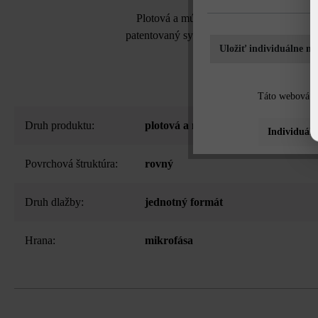
Plotová a múrová tvárnica Modulus Pur 
patentovaný systém tvárnic. Navyše si vďa
Uložiť individuálne na
Táto webová st
Druh produktu:
plotová a múrová tvárnica
Individuáln
Povrchová štruktúra:
rovný
Druh dlažby:
jednotný formát
Hrana:
mikrofása