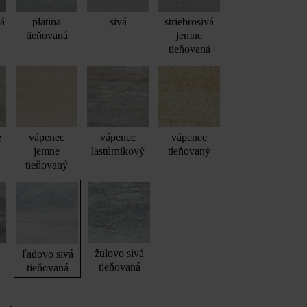
vá
platina
sivá
striebrosivá
tieňovaná
jemne
tieňovaná
e
vápenec
vápenec
vápenec
jemne
lastúrnikový
tieňovaný
tieňovaný
žulovo sivá
ľadovo sivá
tieňovaná
tieňovaná