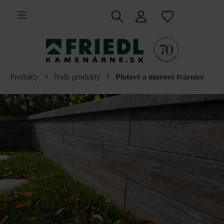
 na hlavný obsah
Produkty
Naše produkty
Plotové a múrové tvárnice