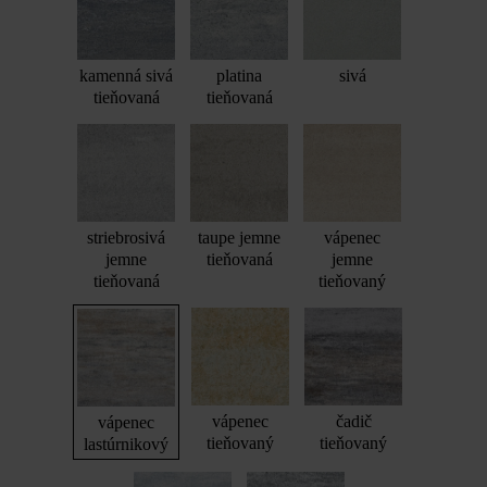
kamenná sivá
platina
sivá
tieňovaná
tieňovaná
striebrosivá
taupe jemne
vápenec
jemne
tieňovaná
jemne
tieňovaná
tieňovaný
vápenec
čadič
vápenec
tieňovaný
tieňovaný
lastúrnikový