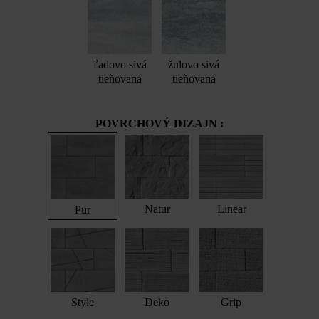
ľadovo sivá
žulovo sivá
tieňovaná
tieňovaná
POVRCHOVÝ DIZAJN :
Natur
Linear
Pur
Style
Deko
Grip