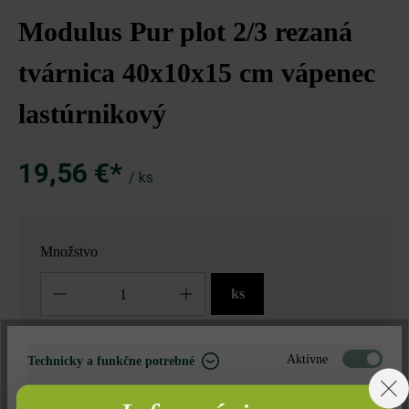
Modulus Pur plot 2/3 rezaná
tvárnica 40x10x15 cm vápenec
lastúrnikový
19,56 €*
/ ks
Množstvo
Množstvo
ks
19,56 €*
= 1 ks za
Aktívne
Technicky a funkčne potrebné
Neaktívne
Marketing