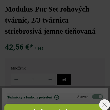
Modulus Pur Set rohových
tvárnic, 2/3 tvárnica
striebrosivá jemne tieňovaná
42,56 €*
/ set
Množstvo
Množstvo
set
42,56 €*
= 1 set za
Aktívne
Technicky a funkčne potrebné
Neaktívne
Marketing