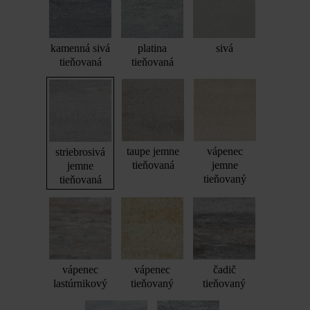
kamenná sivá
platina
sivá
tieňovaná
tieňovaná
taupe jemne
vápenec
striebrosivá
tieňovaná
jemne
jemne
tieňovaný
tieňovaná
vápenec
vápenec
čadič
lastúrnikový
tieňovaný
tieňovaný