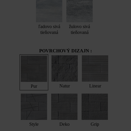
ľadovo sivá
žulovo sivá
tieňovaná
tieňovaná
POVRCHOVÝ DIZAJN :
Natur
Linear
Pur
Style
Deko
Grip