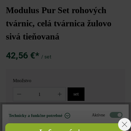
Modulus Pur Set rohových
tvárnic, celá tvárnica žulovo
sivá tieňovaná
42,56 €*
/ set
Množstvo
Množstvo
set
42,56 €*
= 1 set za
Aktívne
Technicky a funkčne potrebné
Neaktívne
Marketing