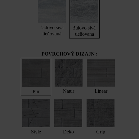
ľadovo sivá
žulovo sivá
tieňovaná
tieňovaná
POVRCHOVÝ DIZAJN :
Natur
Linear
Pur
Style
Deko
Grip