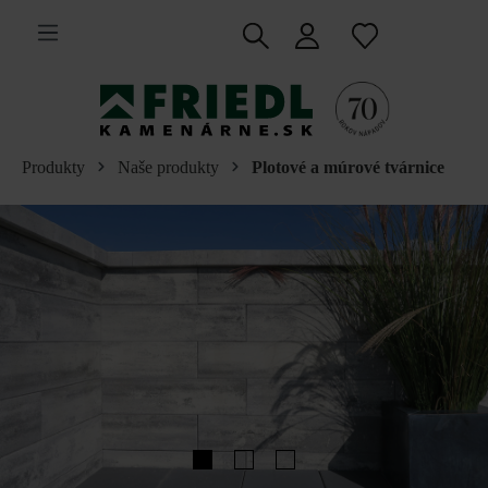
 na hlavný obsah
Produkty
Naše produkty
Plotové a múrové tvárnice