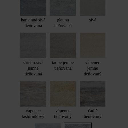
kamenná sivá
platina
sivá
tieňovaná
tieňovaná
striebrosivá
taupe jemne
vápenec
jemne
tieňovaná
jemne
tieňovaná
tieňovaný
vápenec
vápenec
čadič
lastúrnikový
tieňovaný
tieňovaný