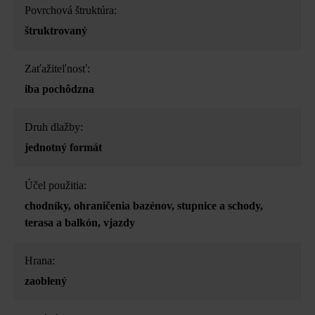
Povrchová štruktúra:
štruktrovaný
Zaťažiteľnosť:
iba pochôdzna
Druh dlažby:
jednotný formát
Účel použitia:
chodníky
, ohraničenia bazénov
, stupnice a schody
,
terasa a balkón
, vjazdy
Hrana:
zaoblený