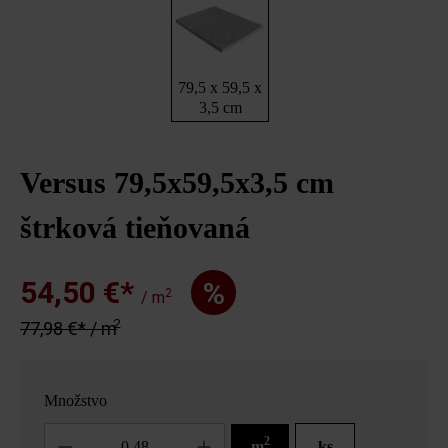
79,5 x 59,5 x
3,5 cm
Versus 79,5x59,5x3,5 cm
štrková tieňovaná
54,50 €*
%
2
/ m
2
77,98 €* / m
Množstvo
Množstvo
2
m
ks