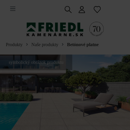
 na hlavný obsah
Produkty
Naše produkty
Betónové platne
symbolický obrázok produktu