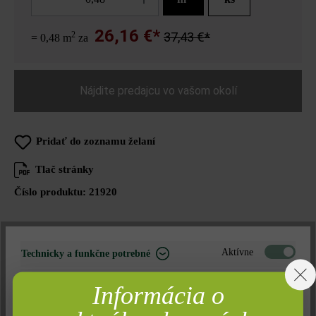
26,16 €*
2
37,43 €*
= 0,48 m
za
Nájdite predajcu vo vašom okolí
Pridať do zoznamu želaní
Tlač stránky
Číslo produktu:
21920
Aktívne
Technicky a funkčne potrebné
Opis produktu
Neaktívne
Marketing
Informácia o
Platne Versus sa v rámci nášho výrobného programu vyznačujú
Neaktívne
Analýza