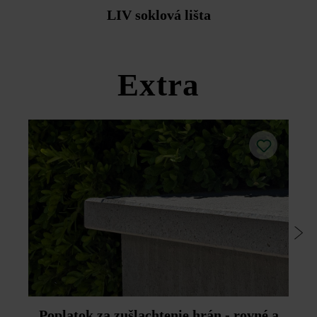
Dodržujte prosím pokyny na inštaláciu a technické listy
LIV soklová lišta
produktov v rámci sekcie Stavebné tipy/služby.
Extra
Poplatok za zušlachtenie hrán - rovné a