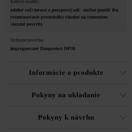
Kritériá kvality:
odolné voči mrazu a posypovej soli - možno použiť iba
rozmrazovacie prostriedky vhodné na cementom
viazané povrchy
Ochrana povrchu:
impregnované Duoprotect DP30
Informácie o produkte
možnosť samostatnej dodávky všetkých formátov
Pokyny na ukladanie
z vysokoodolného betónu
Vysokoodolný betón je živý prírodný produkt. Malé
Platne musíte bezpodmienečne ukladať vždy zmiešane
vzduchové póry sa nedajú vylúčiť a patria rovnako ako
Pokyny k návrhu
z viacerých paliet a radov, aby ste získali prirodzenú,
tieňovania farieb, fľakaté vzory atď. k prirodzeným
rovnomernú hru farieb a vyhli sa farebným koncentráciám.
a individuálnym vlastnostiam produktu. Preto sa
VmDetailTabGestaltungshinweiseSnull