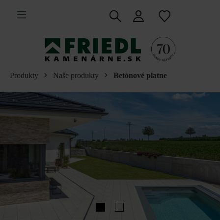
 na hlavný obsah
Produkty
Naše produkty
Betónové platne