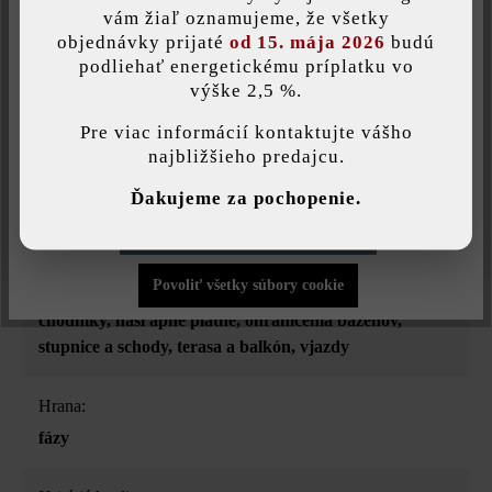
Zaťažiteľnosť:
Uložiť individuálne nastavenie
vám žiaľ oznamujeme, že všetky
objednávky prijaté
od 15. mája 2026
budú
iba pochôdzna
podliehať energetickému príplatku vo
výške 2,5 %.
Táto webová stránka používa súbory cookie, aby vám ponúkla
Úprava:
najlepšiu možnú funkčnosť...
Viac informácií
.
Pre viac informácií kontaktujte vášho
jemne pieskované a leštené diamantmi
najbližšieho predajcu.
Individuálne nastavenia
Ďakujeme za pochopenie.
Druh dlažby:
jednotný formát
Povoliť iba funkčné súbory cookie
Povoliť všetky súbory cookie
Účel použitia:
chodníky
, nášľapné platne
, ohraničenia bazénov
,
stupnice a schody
, terasa a balkón
, vjazdy
Hrana:
fázy