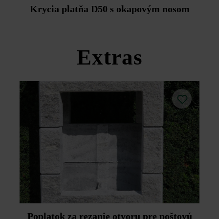
Duoprotect DP30 (paralelná dodávka je možná za
Krycia platňa D50 s okapovým nosom
príplatok).
Dodržujte prosím pokyny na inštaláciu a technické listy
produktov v rámci sekcie Stavebné tipy/služby.
Extras
Poplatok za rezanie otvoru pre poštovú