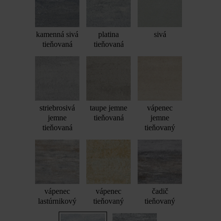
kamenná sivá
platina
sivá
tieňovaná
tieňovaná
striebrosivá
taupe jemne
vápenec
jemne
tieňovaná
jemne
tieňovaná
tieňovaný
vápenec
vápenec
čadič
lastúrnikový
tieňovaný
tieňovaný