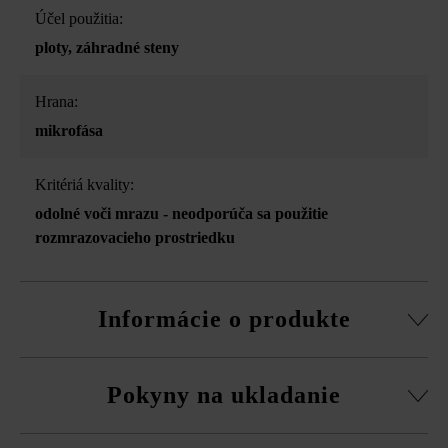
Účel použitia:
ploty
, záhradné steny
Hrana:
mikrofása
Kritériá kvality:
odolné voči mrazu - neodporúča sa použitie
rozmrazovacieho prostriedku
Informácie o produkte
Stavebný systém z normálnej tvárnice, rezané pasové
Pokyny na ukladanie
kamene, súpravy rohových kociek a vrchná doska.
obvodová fazeta pri normálnej tvárnici
Na eliminovanie škôd spôsobených mrazom musíte