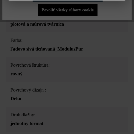
Povoliť všetky súbory cookie
Druh produktu:
plotová a múrová tvárnica
Farba:
ľadovo sivá tieňovaná_ModulusPur
Povrchová štruktúra:
rovný
Povrchový dizajn :
Deko
Druh dlažby:
jednotný formát