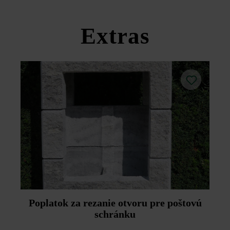
Dodržujte prosím pokyny na inštaláciu a technické listy
produktov v rámci sekcie Stavebné tipy/služby.
Extras
Poplatok za rezanie otvoru pre poštovú
schránku