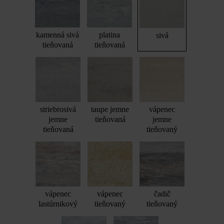
kamenná sivá
platina
sivá
tieňovaná
tieňovaná
striebrosivá
taupe jemne
vápenec
jemne
tieňovaná
jemne
tieňovaná
tieňovaný
vápenec
vápenec
čadič
lastúrnikový
tieňovaný
tieňovaný