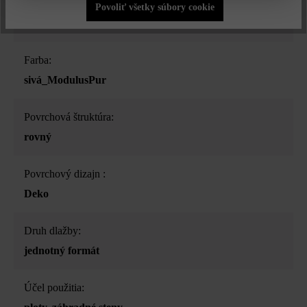
Druh produktu:
Povoliť všetky súbory cookie
plotová a múrová tvárnica
Farba:
sivá_ModulusPur
Povrchová štruktúra:
rovný
Povrchový dizajn :
Deko
Druh dlažby:
jednotný formát
Účel použitia: