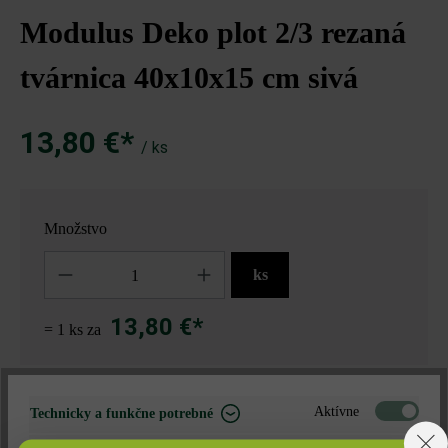
Modulus Deko plot 2/3 rezaná
tvárnica 40x10x15 cm sivá
13,80 €*
/ ks
Množstvo
Množstvo
ks
13,80 €*
= 1 ks za
Nájdite predajcu vo vašom okolí
Aktívne
Technicky a funkčne potrebné