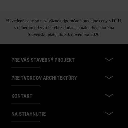
*Uvedené ceny sú nezáväzné odporúčané predajné ceny s DPH,
s odberom od výrobcu/bez dodacích nákladov, ktoré na
Slovensku platia do 30. novembra 2026.
PRE VÁŠ STAVEBNÝ PROJEKT
PRE TVORCOV ARCHITEKTÚRY
KONTAKT
NA STIAHNUTIE