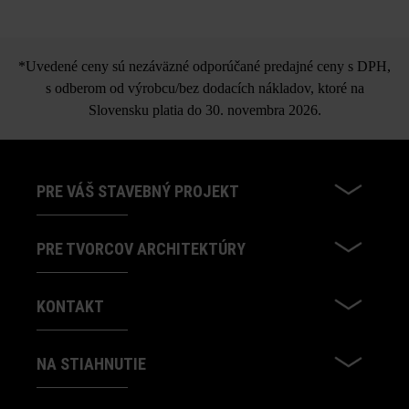
*Uvedené ceny sú nezáväzné odporúčané predajné ceny s DPH,
s odberom od výrobcu/bez dodacích nákladov, ktoré na
Slovensku platia do 30. novembra 2026.
PRE VÁŠ STAVEBNÝ PROJEKT
PRE TVORCOV ARCHITEKTÚRY
KONTAKT
NA STIAHNUTIE