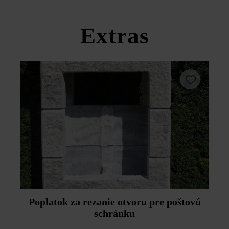
Dodržujte prosím pokyny na inštaláciu a technické listy
produktov v rámci sekcie Stavebné tipy/služby.
Extras
Poplatok za rezanie otvoru pre poštovú
schránku