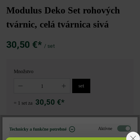
Modulus Deko Set rohových
tvárnic, celá tvárnica sivá
30,50 €*
/ set
Množstvo
Množstvo
set
30,50 €*
= 1 set za
Nájdite predajcu vo vašom okolí
Aktívne
Technicky a funkčne potrebné