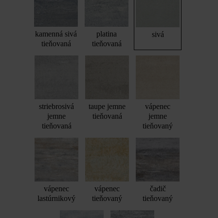
kamenná sivá
platina
sivá
tieňovaná
tieňovaná
striebrosivá
taupe jemne
vápenec
jemne
tieňovaná
jemne
tieňovaná
tieňovaný
vápenec
vápenec
čadič
lastúrnikový
tieňovaný
tieňovaný