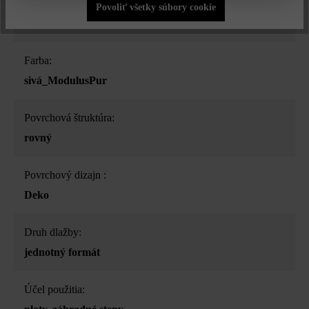
Druh produktu:
Povoliť všetky súbory cookie
plotová a múrová tvárnica
Farba:
sivá_ModulusPur
Povrchová štruktúra:
rovný
Povrchový dizajn :
Deko
Druh dlažby:
jednotný formát
Účel použitia: