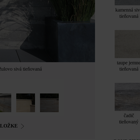
kamenná si
tieňovaná
taupe jemn
tieňovaná
žulovo sivá tieňovaná
čadič
tieňovaný
OLOŽKE