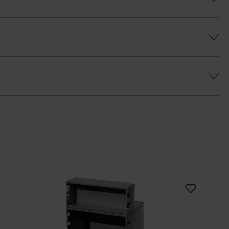
ý farebný efekt a predišlo sa farebným
a
eborným odtieňom je k dispozícii vrchná
u Duoprotect DP30 (paralelná dodávka je