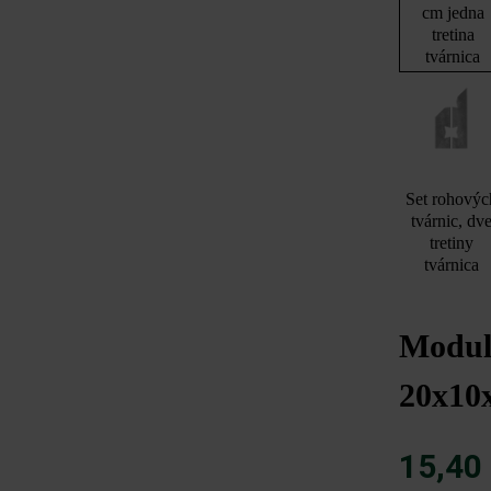
cm jedna
tretina
tvárnica
Set rohovýc
tvárnic, dv
tretiny
tvárnica
Modulu
20x10
15,40