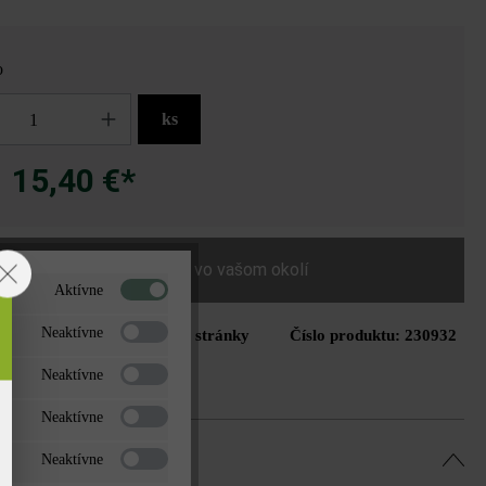
o
ks
15,40 €*
a
Nájdite predajcu vo vašom okolí
Aktívne
Neaktívne
Tlač stránky
Číslo produktu:
230932
do zoznamu želaní
Neaktívne
Neaktívne
Neaktívne