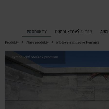
 na hlavný obsah
PRODUKTY
PRODUKTOVÝ FILTER
ARC
Produkty
Naše produkty
Plotové a múrové tvárnice
symbolický obrázok produktu