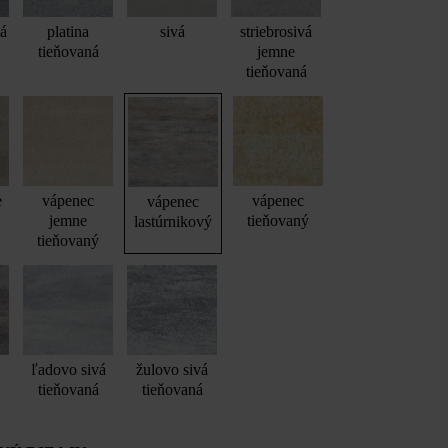
vá
platina
sivá
striebrosivá
tieňovaná
jemne
tieňovaná
e
vápenec
vápenec
vápenec
jemne
tieňovaný
lastúrnikový
tieňovaný
ľadovo sivá
žulovo sivá
tieňovaná
tieňovaná