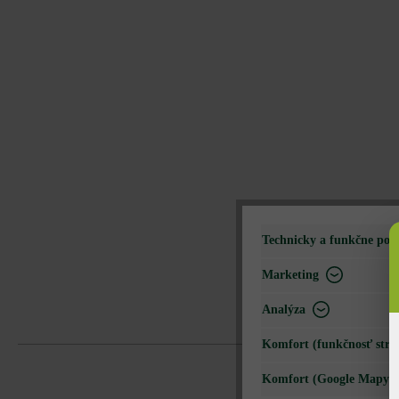
Technicky a funkčne pot
Marketing
Analýza
Komfort (funkčnosť strá
Komfort (Google Mapy)