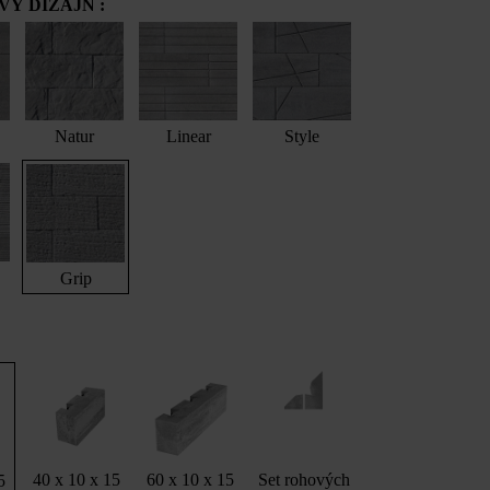
Ý DIZAJN :
Natur
Linear
Style
Grip
40 x 10 x 15
60 x 10 x 15
Set rohových
5