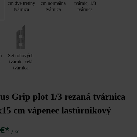
cm dve tretiny
cm normálna
tvárnic, 1/3
tvárnica
tvárnica
tvárnica
h
Set rohových
e
tvárnic, celá
tvárnica
s Grip plot 1/3 rezaná tvárnica
x15 cm vápenec lastúrnikový
 €*
/ ks