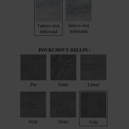
žulovo sivá
ľadovo sivá
tieňovaná
tieňovaná
POVRCHOVÝ DIZAJN :
Pur
Natur
Linear
Style
Deko
Grip