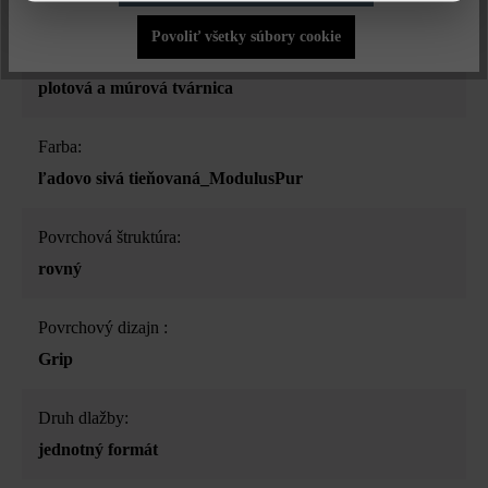
Povoliť všetky súbory cookie
Druh produktu:
plotová a múrová tvárnica
Farba:
ľadovo sivá tieňovaná_ModulusPur
Povrchová štruktúra:
rovný
Povrchový dizajn :
Grip
Druh dlažby:
jednotný formát