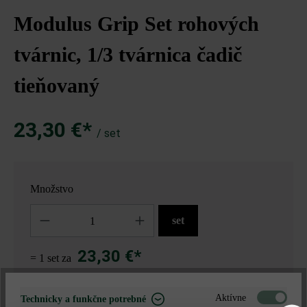
Modulus Grip Set rohových
tvárnic, 1/3 tvárnica čadič
tieňovaný
23,30 €*
/ set
Množstvo
Množstvo
set
23,30 €*
= 1 set za
Aktívne
Technicky a funkčne potrebné