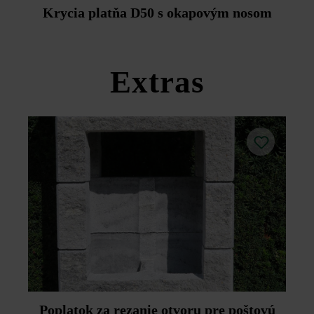
Duoprotect DP30 (paralelná dodávka je možná za
Krycia platňa D50 s okapovým nosom
príplatok).
Dodržujte prosím pokyny na inštaláciu a technické listy
produktov v rámci sekcie Stavebné tipy/služby.
Extras
Poplatok za rezanie otvoru pre poštovú