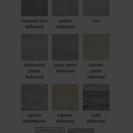
kamenná sivá
platina
sivá
tieňovaná
tieňovaná
striebrosivá
taupe jemne
vápenec
jemne
tieňovaná
jemne
tieňovaná
tieňovaný
vápenec
vápenec
čadič
lastúrnikový
tieňovaný
tieňovaný