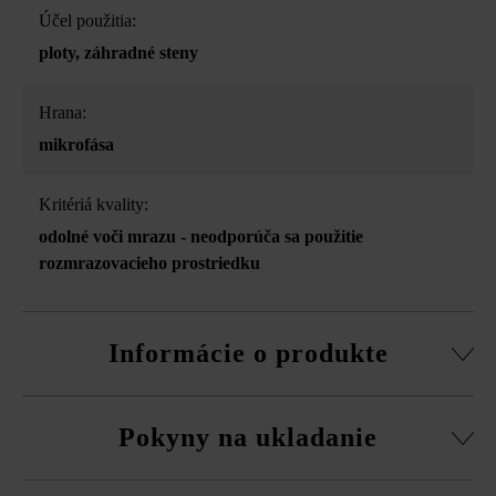
Účel použitia:
ploty
, záhradné steny
Hrana:
mikrofása
Kritériá kvality:
odolné voči mrazu - neodporúča sa použitie
rozmrazovacieho prostriedku
Informácie o produkte
Stavebný systém z normálnej tvárnice, rezané pasové
Pokyny na ukladanie
kamene, súpravy rohových kociek a vrchná doska.
obvodová fazeta pri normálnej tvárnici
Na eliminovanie škôd spôsobených mrazom musíte