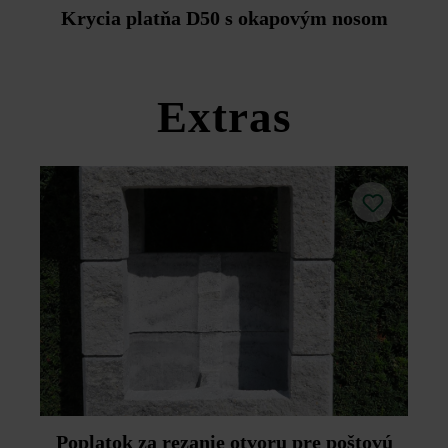
Duoprotect DP30 (paralelná dodávka je možná za
Krycia platňa D50 s okapovým nosom
príplatok).
Dodržujte prosím pokyny na inštaláciu a technické listy
produktov v rámci sekcie Stavebné tipy/služby.
Extras
Poplatok za rezanie otvoru pre poštovú