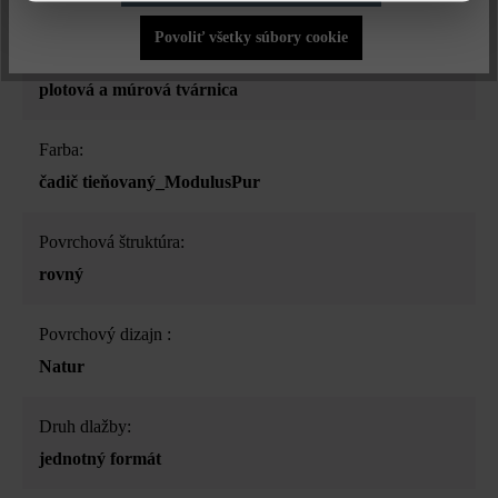
Povoliť všetky súbory cookie
Druh produktu:
plotová a múrová tvárnica
Farba:
čadič tieňovaný_ModulusPur
Povrchová štruktúra:
rovný
Povrchový dizajn :
Natur
Druh dlažby:
jednotný formát