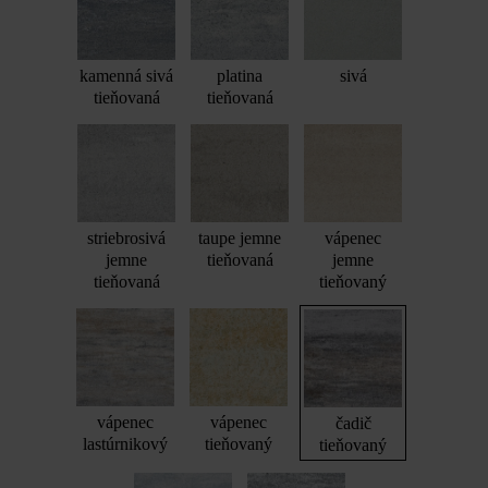
kamenná sivá
platina
sivá
tieňovaná
tieňovaná
striebrosivá
taupe jemne
vápenec
jemne
tieňovaná
jemne
tieňovaná
tieňovaný
vápenec
vápenec
čadič
lastúrnikový
tieňovaný
tieňovaný