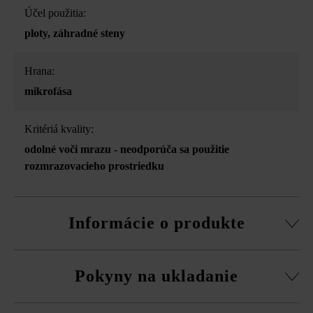
Účel použitia:
ploty
, záhradné steny
Hrana:
mikrofása
Kritériá kvality:
odolné voči mrazu - neodporúča sa použitie
rozmrazovacieho prostriedku
Informácie o produkte
Stavebný systém z normálnej tvárnice, rezané pasové
Pokyny na ukladanie
kamene, súpravy rohových kociek a vrchná doska.
obvodová fazeta pri normálnej tvárnici
Na eliminovanie škôd spôsobených mrazom musíte