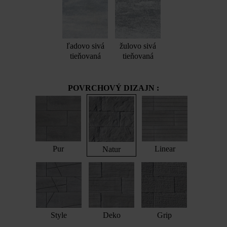
ľadovo sivá
žulovo sivá
tieňovaná
tieňovaná
POVRCHOVÝ DIZAJN :
Pur
Linear
Natur
Style
Deko
Grip