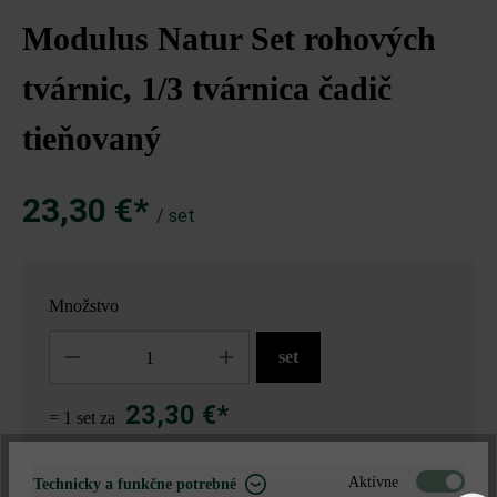
Modulus Natur Set rohových
tvárnic, 1/3 tvárnica čadič
tieňovaný
23,30 €*
/ set
Množstvo
Množstvo
set
23,30 €*
= 1 set za
Aktívne
Technicky a funkčne potrebné