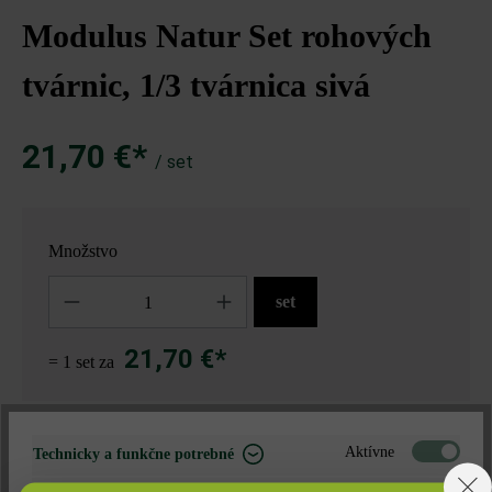
Modulus Natur Set rohových
tvárnic, 1/3 tvárnica sivá
21,70 €*
/ set
Množstvo
Množstvo
set
21,70 €*
= 1 set za
Nájdite predajcu vo vašom okolí
Aktívne
Technicky a funkčne potrebné