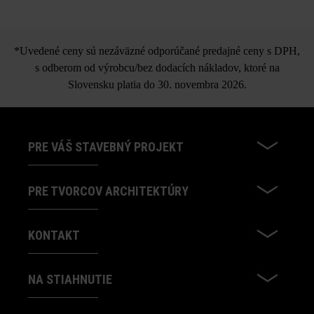
*Uvedené ceny sú nezáväzné odporúčané predajné ceny s DPH,
s odberom od výrobcu/bez dodacích nákladov, ktoré na
Slovensku platia do 30. novembra 2026.
PRE VÁŠ STAVEBNÝ PROJEKT
PRE TVORCOV ARCHITEKTÚRY
KONTAKT
NA STIAHNUTIE