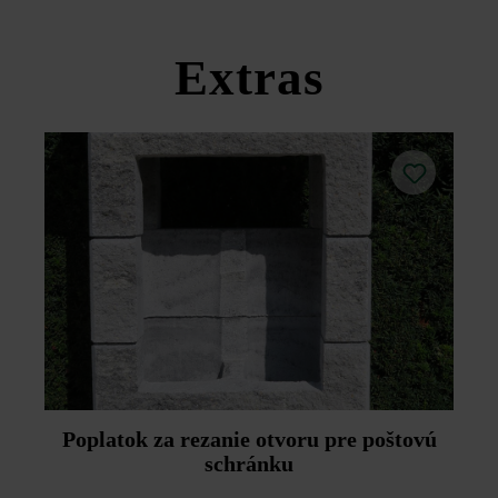
Dodržujte prosím pokyny na inštaláciu a technické listy
produktov v rámci sekcie Stavebné tipy/služby.
Extras
Poplatok za rezanie otvoru pre poštovú
schránku