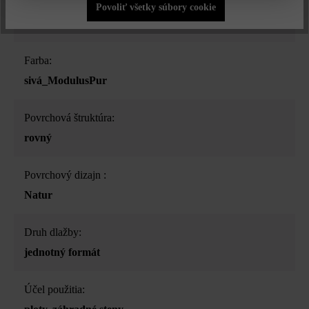
Druh produktu:
Povoliť všetky súbory cookie
plotová a múrová tvárnica
Farba:
sivá_ModulusPur
Povrchová štruktúra:
rovný
Povrchový dizajn :
Natur
Druh dlažby:
jednotný formát
Účel použitia: