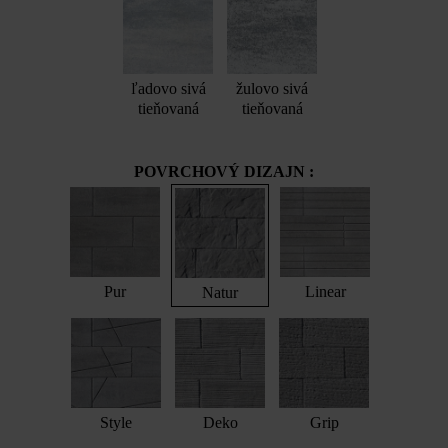
ľadovo sivá
žulovo sivá
tieňovaná
tieňovaná
POVRCHOVÝ DIZAJN :
Pur
Linear
Natur
Style
Deko
Grip