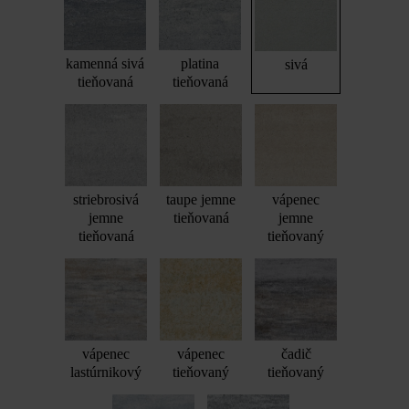
kamenná sivá
platina
sivá
tieňovaná
tieňovaná
striebrosivá
taupe jemne
vápenec
jemne
tieňovaná
jemne
tieňovaná
tieňovaný
vápenec
vápenec
čadič
lastúrnikový
tieňovaný
tieňovaný