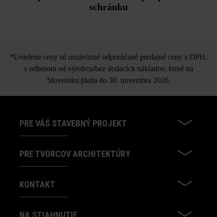
schránku
*Uvedené ceny sú nezáväzné odporúčané predajné ceny s DPH,
s odberom od výrobcu/bez dodacích nákladov, ktoré na
Slovensku platia do 30. novembra 2026.
PRE VÁŠ STAVEBNÝ PROJEKT
PRE TVORCOV ARCHITEKTÚRY
KONTAKT
NA STIAHNUTIE