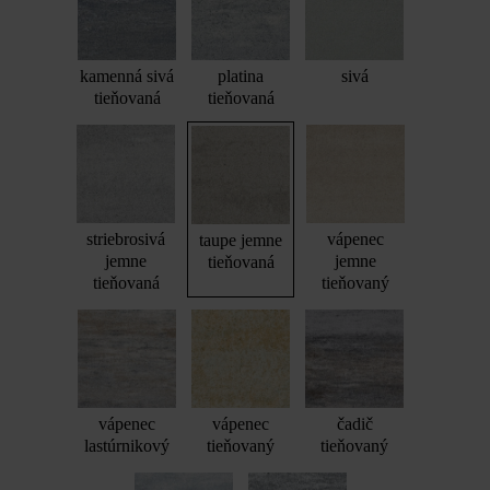
kamenná sivá
platina
sivá
tieňovaná
tieňovaná
striebrosivá
vápenec
taupe jemne
jemne
jemne
tieňovaná
tieňovaná
tieňovaný
vápenec
vápenec
čadič
lastúrnikový
tieňovaný
tieňovaný