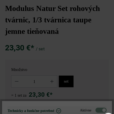
Modulus Natur Set rohových
tvárnic, 1/3 tvárnica taupe
jemne tieňovaná
23,30 €*
/ set
Množstvo
Množstvo
set
23,30 €*
= 1 set za
Aktívne
Technicky a funkčne potrebné