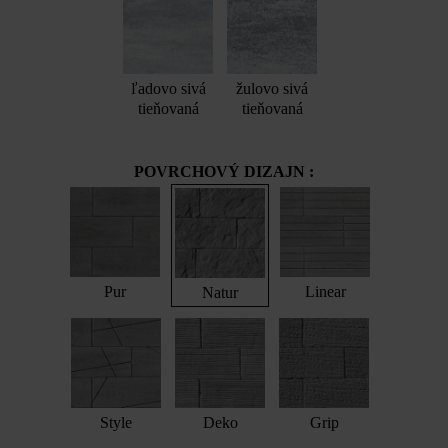
ľadovo sivá
žulovo sivá
tieňovaná
tieňovaná
POVRCHOVÝ DIZAJN :
Pur
Linear
Natur
Style
Deko
Grip