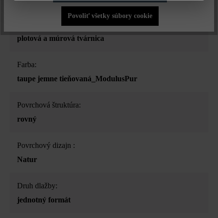
Povoliť všetky súbory cookie
Druh produktu:
plotová a múrová tvárnica
Farba:
taupe jemne tieňovaná_ModulusPur
Povrchová štruktúra:
rovný
Povrchový dizajn :
Natur
Druh dlažby:
jednotný formát