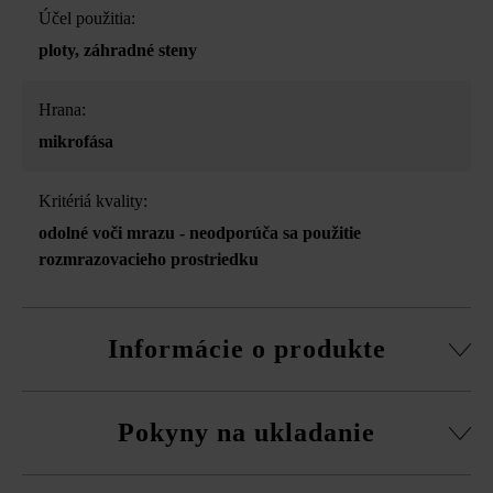
Účel použitia:
ploty
, záhradné steny
Hrana:
mikrofása
Kritériá kvality:
odolné voči mrazu - neodporúča sa použitie
rozmrazovacieho prostriedku
Informácie o produkte
Stavebný systém z normálnej tvárnice, rezané pasové
Pokyny na ukladanie
kamene, súpravy rohových kociek a vrchná doska.
obvodová fazeta pri normálnej tvárnici
Na eliminovanie škôd spôsobených mrazom musíte