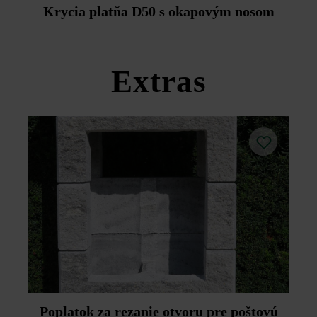
Duoprotect DP30 (paralelná dodávka je možná za
Krycia platňa D50 s okapovým nosom
príplatok).
Dodržujte prosím pokyny na inštaláciu a technické listy
produktov v rámci sekcie Stavebné tipy/služby.
Extras
Poplatok za rezanie otvoru pre poštovú