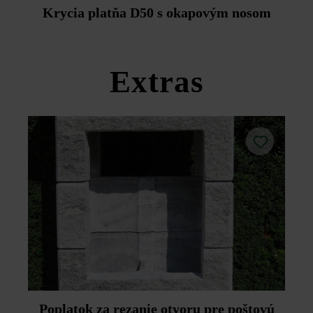
Duoprotect DP30 (paralelná dodávka je možná za
Krycia platňa D50 s okapovým nosom
príplatok).
Dodržujte prosím pokyny na inštaláciu a technické listy
produktov v rámci sekcie Stavebné tipy/služby.
Extras
Poplatok za rezanie otvoru pre poštovú