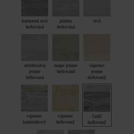
kamenná sivá
platina
sivá
tieňovaná
tieňovaná
striebrosivá
taupe jemne
vápenec
jemne
tieňovaná
jemne
tieňovaná
tieňovaný
vápenec
vápenec
čadič
lastúrnikový
tieňovaný
tieňovaný