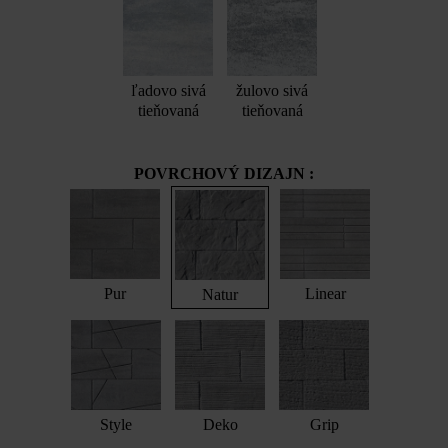
ľadovo sivá
žulovo sivá
tieňovaná
tieňovaná
POVRCHOVÝ DIZAJN :
Pur
Linear
Natur
Style
Deko
Grip