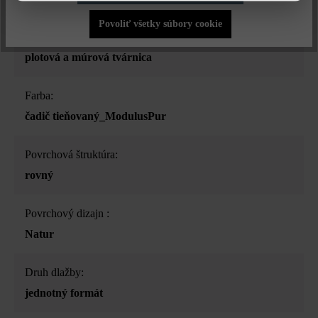
Povoliť všetky súbory cookie
Druh produktu:
plotová a múrová tvárnica
Farba:
čadič tieňovaný_ModulusPur
Povrchová štruktúra:
rovný
Povrchový dizajn :
Natur
Druh dlažby:
jednotný formát