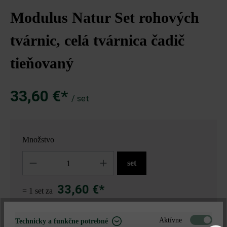
Modulus Natur Set rohových
tvárnic, celá tvárnica čadič
tieňovaný
33,60 €*
/ set
Množstvo
Množstvo
set
33,60 €*
= 1 set za
Aktívne
Technicky a funkčne potrebné