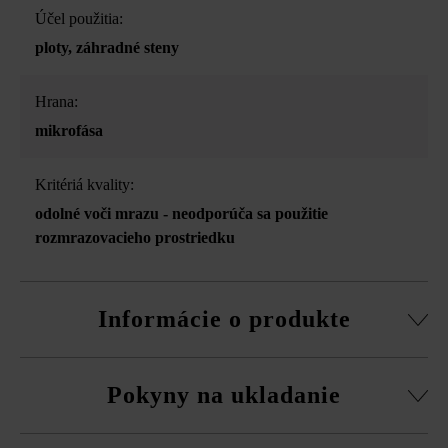
Účel použitia:
ploty
, záhradné steny
Hrana:
mikrofása
Kritériá kvality:
odolné voči mrazu - neodporúča sa použitie
rozmrazovacieho prostriedku
Informácie o produkte
Stavebný systém z normálnej tvárnice, rezané pasové
Pokyny na ukladanie
kamene, súpravy rohových kociek a vrchná doska.
obvodová fazeta pri normálnej tvárnici
Na eliminovanie škôd spôsobených mrazom musíte