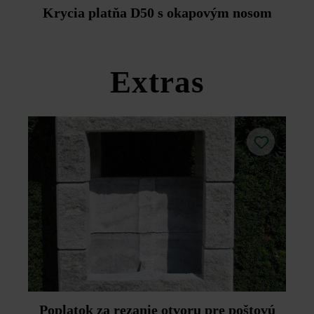
Duoprotect DP30 (paralelná dodávka je možná za
Krycia platňa D50 s okapovým nosom
príplatok).
Dodržujte prosím pokyny na inštaláciu a technické listy
produktov v rámci sekcie Stavebné tipy/služby.
Extras
Poplatok za rezanie otvoru pre poštovú