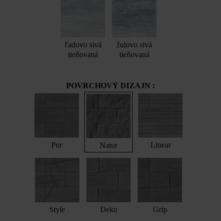
ľadovo sivá
žulovo sivá
tieňovaná
tieňovaná
POVRCHOVÝ DIZAJN :
Pur
Linear
Natur
Style
Deko
Grip