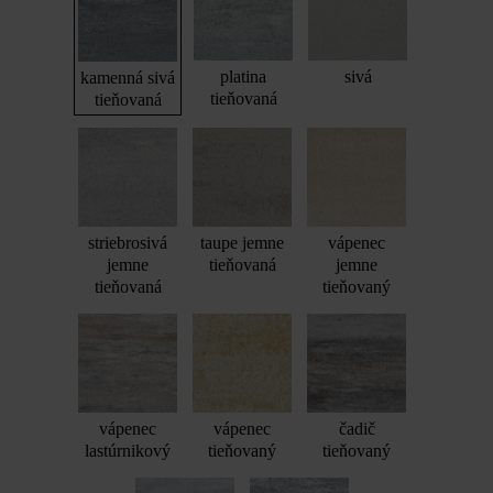
platina
sivá
kamenná sivá
tieňovaná
tieňovaná
striebrosivá
taupe jemne
vápenec
jemne
tieňovaná
jemne
tieňovaná
tieňovaný
vápenec
vápenec
čadič
lastúrnikový
tieňovaný
tieňovaný