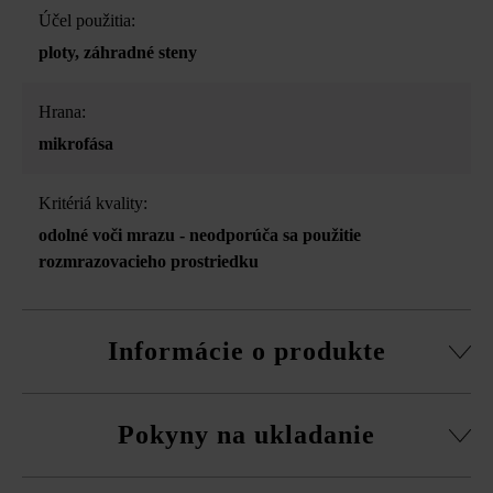
Účel použitia:
ploty
, záhradné steny
Hrana:
mikrofása
Kritériá kvality:
odolné voči mrazu - neodporúča sa použitie
rozmrazovacieho prostriedku
Informácie o produkte
Stavebný systém z normálnej tvárnice, rezané pasové
Pokyny na ukladanie
kamene, súpravy rohových kociek a vrchná doska.
obvodová fazeta pri normálnej tvárnici
Na eliminovanie škôd spôsobených mrazom musíte