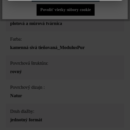
Povoliť všetky súbory cookie
Druh produktu:
plotová a múrová tvárnica
Farba:
kamenná sivá tieňovaná_ModulusPur
Povrchová štruktúra:
rovný
Povrchový dizajn :
Natur
Druh dlažby:
jednotný formát