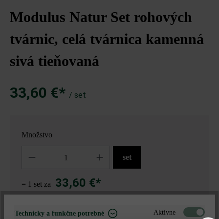
Modulus Natur Set rohových
tvárnic, celá tvárnica kamenná
sivá tieňovaná
33,60 €*
/ set
Množstvo
Množstvo
set
33,60 €*
= 1 set za
Aktívne
Technicky a funkčne potrebné