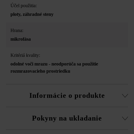
Účel použitia:
ploty
, záhradné steny
Hrana:
mikrofása
Kritériá kvality:
odolné voči mrazu - neodporúča sa použitie
rozmrazovacieho prostriedku
Informácie o produkte
Stavebný systém z normálnej tvárnice, rezané pasové
Pokyny na ukladanie
kamene, súpravy rohových kociek a vrchná doska.
obvodová fazeta pri normálnej tvárnici
Na eliminovanie škôd spôsobených mrazom musíte