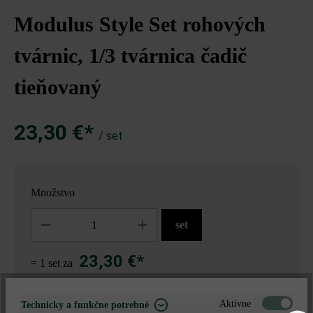
Modulus Style Set rohových
tvárnic, 1/3 tvárnica čadič
tieňovaný
23,30 €*
/ set
Množstvo
Množstvo
set
23,30 €*
= 1 set za
Aktívne
Technicky a funkčne potrebné