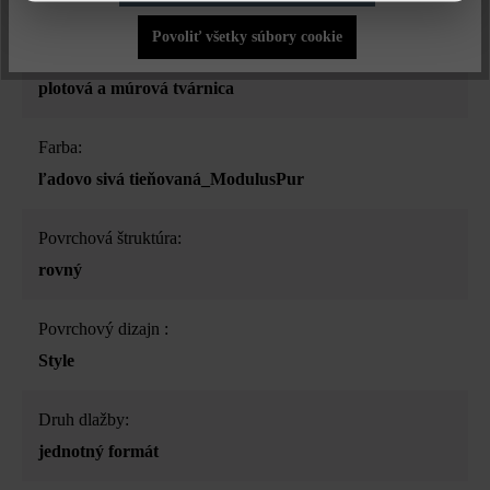
Povoliť všetky súbory cookie
Druh produktu:
plotová a múrová tvárnica
Farba:
ľadovo sivá tieňovaná_ModulusPur
Povrchová štruktúra:
rovný
Povrchový dizajn :
Style
Druh dlažby:
jednotný formát