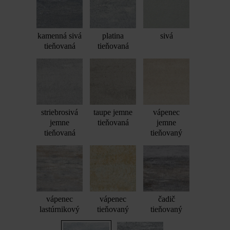
kamenná sivá
platina
sivá
tieňovaná
tieňovaná
striebrosivá
taupe jemne
vápenec
jemne
tieňovaná
jemne
tieňovaná
tieňovaný
vápenec
vápenec
čadič
lastúrnikový
tieňovaný
tieňovaný