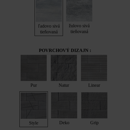
žulovo sivá
ľadovo sivá
tieňovaná
tieňovaná
POVRCHOVÝ DIZAJN :
Pur
Natur
Linear
Deko
Grip
Style