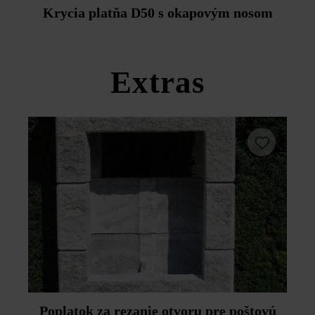
Duoprotect DP30 (paralelná dodávka je možná za
Krycia platňa D50 s okapovým nosom
príplatok).
Dodržujte prosím pokyny na inštaláciu a technické listy
produktov v rámci sekcie Stavebné tipy/služby.
Extras
Poplatok za rezanie otvoru pre poštovú